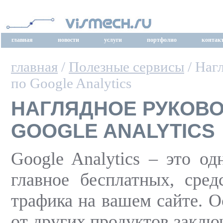
главная
новости
услуги
портфолио
контак
главная
/
Полезные сервисы
/ Наг
по Google Analytics
НАГЛЯДНОЕ РУКОВО
GOOGLE ANALYTICS
Google Analytics – это од
главное бесплатных, сред
трафика на вашем сайте. О
от других продуктов заключ