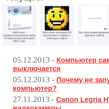
AddPromo -
Массовая проверка PR
Быстрое индексировани
профессиональный набор
внутренних страниц с
крупных сайтов
оптимизатора категория:
помощью софта
SEO софт
05.12.2013
-
Компьютер са
выключается
05.12.2013
-
Почему не зап
компьютер?
27.11.2013
-
Canon Legria H
видеокамеры