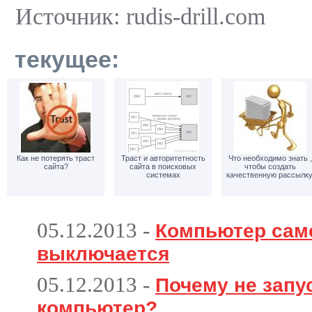
Источник: rudis-drill.com
текущее:
Как не потерять траст
Траст и авторитетность
Что необходимо знать ,
сайта?
сайта в поисковых
чтобы создать
системах
качественную рассылку
05.12.2013
-
Компьютер сам
выключается
05.12.2013
-
Почему не запу
компьютер?