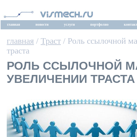
главная
новости
услуги
портфолио
контак
главная
/
Траст
/ Роль ссылочной м
траста
РОЛЬ ССЫЛОЧНОЙ М
УВЕЛИЧЕНИИ ТРАСТА