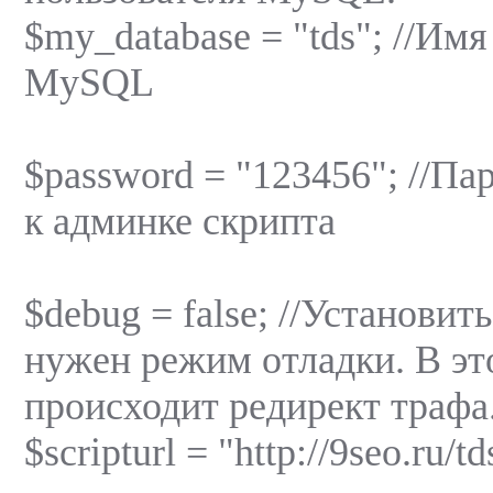
$my_database = "tds"; //Им
MySQL
$password = "123456"; //Па
к админке скрипта
$debug = false; //Установить
нужен режим отладки. В эт
происходит редирект трафа
$scripturl = "http://9seo.ru/td