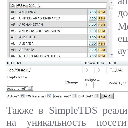
a
до
М
е
а
Также в SimpleTDS реали
на уникальность посет