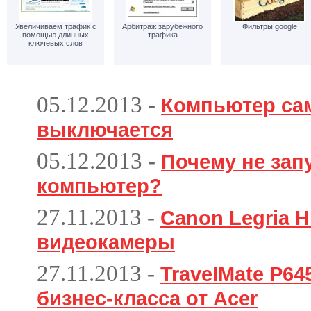
Увеличиваем трафик с
Арбитраж зарубежного
Фильтры google
помощью длинных
трафика
ключевых слов
05.12.2013
-
Компьютер са
выключается
05.12.2013
-
Почему не зап
компьютер?
27.11.2013
-
Canon Legria H
видеокамеры
27.11.2013
-
TravelMate P6
бизнес-класса от Acer