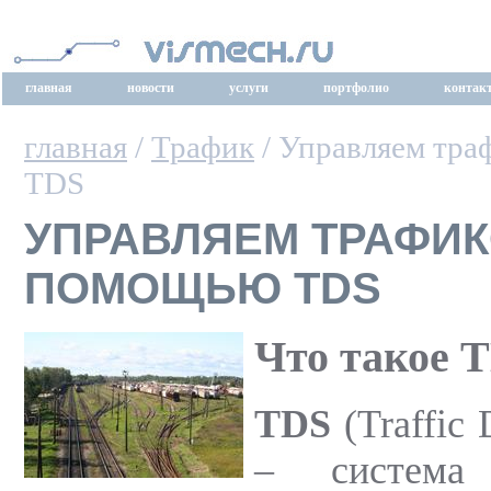
главная
новости
услуги
портфолио
контак
главная
/
Трафик
/ Управляем тра
TDS
УПРАВЛЯЕМ ТРАФИК
ПОМОЩЬЮ TDS
Что такое 
TDS
(Traffic 
– система 