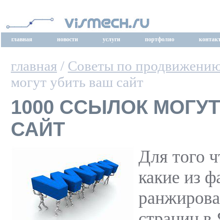
главная
новости
услуги
портфолио
контак
главная
/
Советы по продвижени
могут убить ваш сайт
1000 ССЫЛОК МОГУ
САЙТ
Для того 
какие из ф
ранжирова
страниц в 