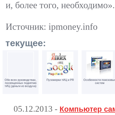
и, более того, необходимо».
Источник: ipmoney.info
текущее:
Обо всех руководствах,
Пузомерки тИЦ и PR
Особенности поисковы
посвященных поднятию
систем
тИЦ (деньги из воздуха)
05.12.2013
-
Компьютер са