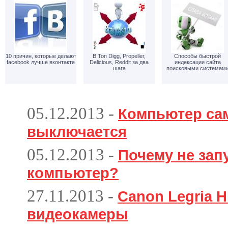
10 причин, которые делают
В Топ Digg, Propeller,
Способы быстрой
facebook лучше вконтакте
Delicious, Reddit за два
индексации сайта
шага
поисковыми системам
05.12.2013
-
Компьютер са
выключается
05.12.2013
-
Почему не зап
компьютер?
27.11.2013
-
Canon Legria H
видеокамеры