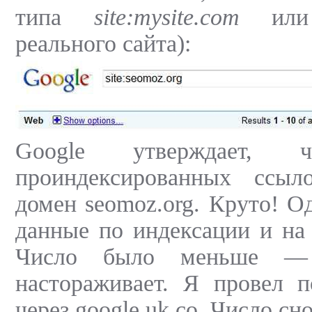
типа
site:mysite.com
или 
реального сайта):
Google утверждает,
проиндексированных ссыл
домен seomoz.org. Круто! О
данные по индексации и на
Число было меньше —
настораживает. Я провел п
через google.uk.co. Число сн