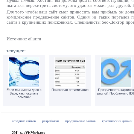
Пункт пятый.
Хостинг вы должны делать соответствующий, что
пытаться перехитрить систему, это удастся может раз- другой. 
Для того чтобы ваш сайт смог приносить вам прибыль он дол
комплексное продвижение сайтов. Одним из таких порталов п
сайта
в крупнейших поисковиках. Специалисты Seo-Доктор про
Источник: eilur.ru
текущее:
Если мы имеем дело с
Поисковая оптимизация
Прозрачность картинок
Sape, как покупать
png, gif. Проблемы с IE6
ссылки?
создание сайтов
разработки
продвижение сайтов
графический дизайн
2011 г., «VisMech.ru»