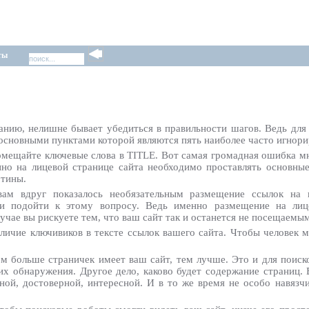
ты
анию, нелишне бывает убедиться в правильности шагов. Ведь дл
 основными пунктами которой являются пять наиболее часто игнор
ещайте ключевые слова в TITLE. Вот самая громадная ошибка мно
но на лицевой странице сайта необходимо проставлять основные
ртины.
м вдруг показалось необязательным размещение ссылок на в
ки подойти к этому вопросу. Ведь именно размещение на лиц
учае вы рискуете тем, что ваш сайт так и останется не посещаемым
личие ключивиков в тексте ссылок вашего сайта. Чтобы человек 
ем больше страничек имеет ваш сайт, тем лучше. Это и для поис
х обнаружения. Другое дело, каково будет содержание страниц. В
ой, достоверной, интересной. И в то же время не особо навязчи