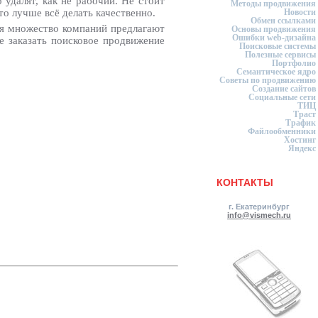
удалят, как не рабочий. Не стоит
Методы продвижения
то лучше всё делать качественно.
Новости
Обмен ссылками
ня множество компаний предлагают
Основы продвижения
Ошибки web-дизайна
е заказать поисковое продвижение
Поисковые системы
Полезные сервисы
Портфолио
Семантическое ядро
Советы по продвижению
Создание сайтов
Социальные сети
ТИЦ
Траст
Трафик
Файлообменники
Хостинг
Яндекс
КОНТАКТЫ
г. Екатеринбург
info@vismech.ru