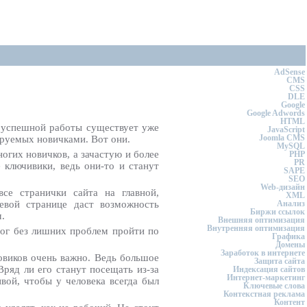
AdSense
CMS
CSS
DLE
Google
Google Adwords
HTML
я успешной работы существует уже
JavaScript
Joomla CMS
ируемых новичками. Вот они.
MySQL
гих новичков, а зачастую и более
PHP
PR
 ключивики, ведь они-то и станут
SAPE
SEO
Web-дизайн
се странички сайта на главной,
XML
евой странице даст возможность
Анализ
Биржи ссылок
.
Внешняя оптимизация
Внутренняя оптимизация
мог без лишних проблем пройти по
Графика
Домены
Заработок в интернете
ковиков очень важно. Ведь большое
Защита сайта
ряд ли его станут посещать из-за
Индексация сайтов
Интернет-маркетинг
вой, чтобы у человека всегда был
Ключевые слова
Контекстная реклама
Контент