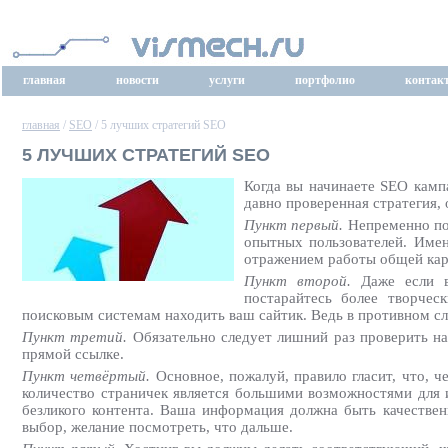
главная
новости
услуги
портфолио
контак
главная
/
SEO
/ 5 лучших стратегий SEO
5 ЛУЧШИХ СТРАТЕГИЙ SEO
Когда вы начинаете SEO камп
давно проверенная стратегия,
Пункт первый.
Непременно пом
опытных пользователей. Имен
отражением работы общей ка
Пункт второй.
Даже если ва
постарайтесь более творчес
поисковым системам находить ваш сайтик. Ведь в противном сл
Пункт третий.
Обязательно следует лишний раз проверить на
прямой ссылке.
Пункт четвёртый.
Основное, пожалуй, правило гласит, что, ч
количество страничек является большими возможностями для и
безликого контента. Ваша информация должна быть качественн
выбор, желание посмотреть, что дальше.