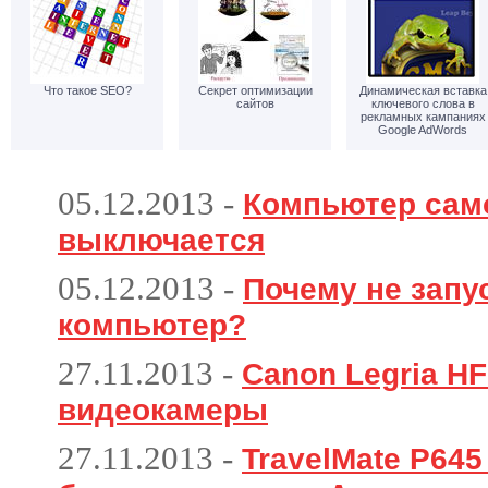
Что такое SEO?
Секрет оптимизации
Динамическая вставка
сайтов
ключевого слова в
рекламных кампаниях
Google AdWords
05.12.2013
-
Компьютер сам
выключается
05.12.2013
-
Почему не запу
компьютер?
27.11.2013
-
Canon Legria HF
видеокамеры
27.11.2013
-
TravelMate P64