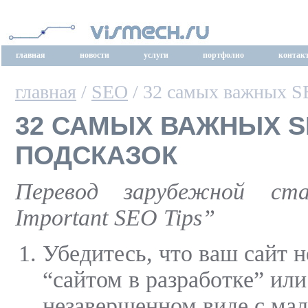
главная
новости
услуги
портфолио
контак
главная
/
SEO
/ 32 самых важных S
32 САМЫХ ВАЖНЫХ 
ПОДСКАЗОК
Перевод зарубежной ст
Important SEO Tips”
Убедитесь, что ваш сайт н
“сайтом в разработке” или
незавершенном виде с ма