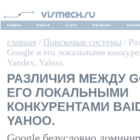
главная
новости
услуги
портфолио
контак
главная
/
Поисковые системы
/ Ра
Google и его локальными конкуре
Yandex, Yahoo.
РАЗЛИЧИЯ МЕЖДУ G
ЕГО ЛОКАЛЬНЫМИ
КОНКУРЕНТАМИ BAID
YAHOO.
Google безусловно домини