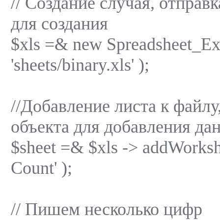
// Создание случая, отправ
для создания
$xls =& new Spreadsheet_Ex
'sheets/binary.xls' );
//Добавление листа к файлу
объекта для добавления да
$sheet =& $xls -> addWorkshe
Count' );
// Пишем несколько цифр