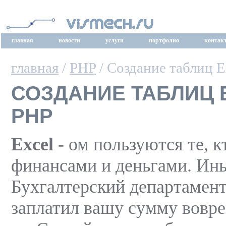
главная
новости
услуги
портфолио
контак
главная
/
PHP
/ Создание таблиц E
СОЗДАНИЕ ТАБЛИЦ 
PHP
Excel
- ом пользуются те, к
финансами и деньгами. Ин
Буxгалтерский департамент
заплатил вашу сумму вовре