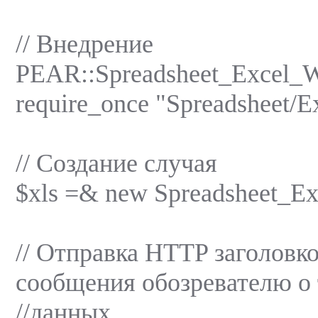
// Внедрение
PEAR::Spreadsheet_Excel_W
require_once "Spreadsheet/Ex
// Создание случая
$xls =& new Spreadsheet_Exc
// Отправка HTTP заголовко
сообщения обозревателю о
//данныx