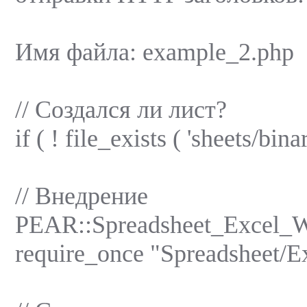
Имя файла: example_2.php
// Создался ли лист?
if ( ! file_exists ( 'sheets/binar
// Внедрение
PEAR::Spreadsheet_Excel_W
require_once "Spreadsheet/Ex