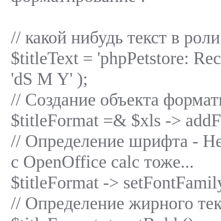
// какой нибудь текст в рол
$titleText = 'phpPetstore: Rece
'dS M Y' );
// Создание объекта форма
$titleFormat =& $xls -> addF
// Определение шрифта - He
с OpenOffice calc тоже...
$titleFormat -> setFontFamily 
// Определение жирного тек