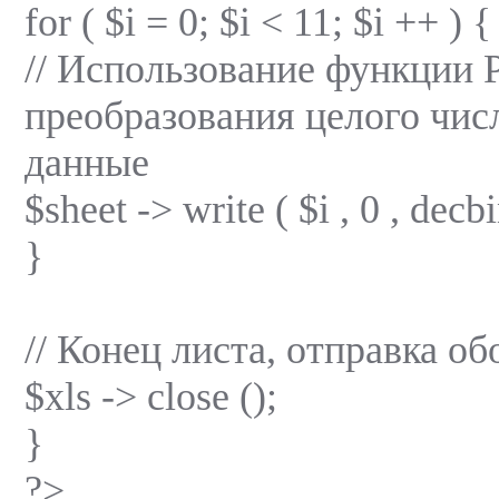
for ( $i = 0; $i < 11; $i ++ ) {
// Использование функции 
преобразования целого числ
данные
$sheet -> write ( $i , 0 , decbi
}
// Конец листа, отправка о
$xls -> close ();
}
?>