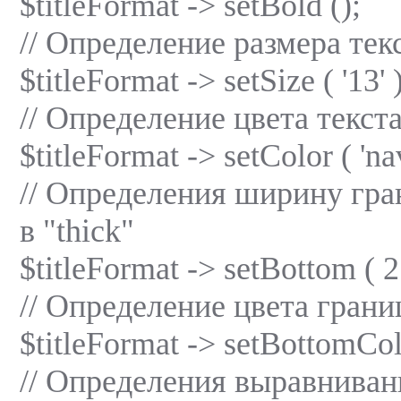
$titleFormat -> setBold ();
// Определение размера тек
$titleFormat -> setSize ( '13' )
// Определение цвета текст
$titleFormat -> setColor ( 'nav
// Определения ширину гр
в "thick"
$titleFormat -> setBottom ( 2
// Определение цвета гран
$titleFormat -> setBottomColo
// Определения выравниван