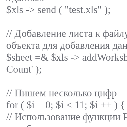
$xls -> send ( "test.xls" );
// Добавление листа к файл
объекта для добавления да
$sheet =& $xls -> addWorkshe
Count' );
// Пишем несколько цифр
for ( $i = 0; $i < 11; $i ++ ) {
// Использование функции 