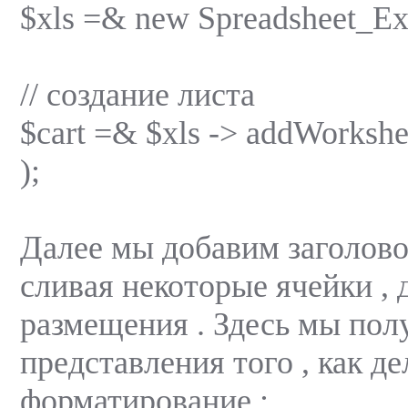
$xls =& new Spreadsheet_Exc
// создание листа
$cart =& $xls -> addWorkshee
);
Далее мы добавим заголовок
сливая некоторые ячейки , 
размещения . Здесь мы пол
представления того , как де
форматирование :