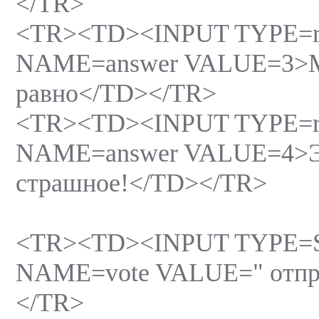
</TR>
<TR><TD><INPUT TYPE=r
NAME=answer VALUE=3>М
равно</TD></TR>
<TR><TD><INPUT TYPE=r
NAME=answer VALUE=4>Эт
страшное!</TD></TR>
<TR><TD><INPUT TYPE=S
NAME=vote VALUE=" отпр
</TR>