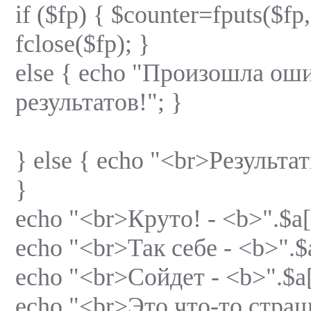
if ($fp) { $counter=fputs($fp,
fclose($fp); }
else { echo "Произошла ош
результатов!"; }
} else { echo "<br>Результа
}
echo "<br>Круто! - <b>".$a[
echo "<br>Так себе - <b>".$
echo "<br>Сойдет - <b>".$a[
echo "<br>Это что-то страш