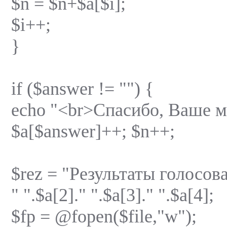
$n = $n+$a[$i];
$i++;
}
if ($answer != "") {
echo "<br>Спасибо, Ваше м
$a[$answer]++; $n++;
$rez = "Результаты голосова
" ".$a[2]." ".$a[3]." ".$a[4];
$fp = @fopen($file,"w");