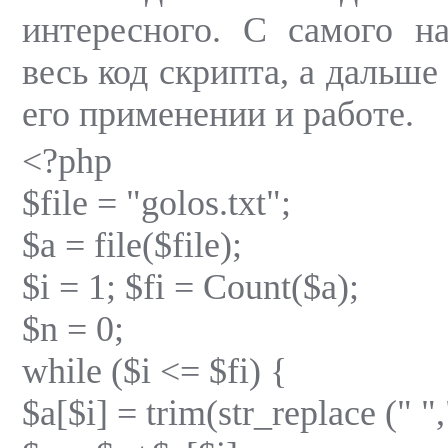
интересного. С самого н
весь код скрипта, а дальше
его применении и работе.
<?php
$file = "golos.txt";
$a = file($file);
$i = 1; $fi = Count($a);
$n = 0;
while ($i <= $fi) {
$a[$i] = trim(str_replace (" ",