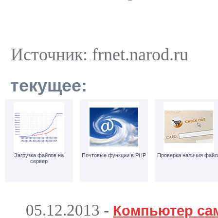
Источник: frnet.narod.ru
текущее:
Загрузка файлов на
Почтовые функции в РНР
Проверка наличия файл
сервер
05.12.2013
-
Компьютер са