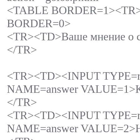
<TABLE BORDER=1><TR
BORDER=0>
<TR><TD>Ваше мнение о 
</TR>
<TR><TD><INPUT TYPE=r
NAME=answer VALUE=1>К
</TR>
<TR><TD><INPUT TYPE=r
NAME=answer VALUE=2>Н