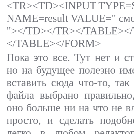
<TR><TD><INPUT TYPE=S
NAME=result VALUE=" смот
"></TD></TR></TABLE><
</TABLE></FORM>
Пока это все. Тут нет и с
но на будущее полезно им
вставить сюда что-то, так
файла выбрано правильно
оно больше ни на что не вл
просто, и сделать подоб
легко в любом редакто