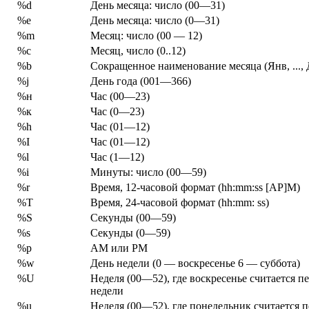
%d
День месяца: число (00—31)
%е
День месяца: число (0—31)
%m
Месяц: число (00 — 12)
%с
Месяц, число (0..12)
%b
Сокращенное наименование месяца (Янв, ..., 
%j
День года (001—366)
%н
Час (00—23)
%к
Час (0—23)
%h
Час (01—12)
%I
Час (01—12)
%l
Час (1—12)
%i
Минуты: число (00—59)
%r
Время, 12-часовой формат (hh:mm:ss [AP]M)
%Т
Время, 24-часовой формат (hh:mm: ss)
%S
Секунды (00—59)
%s
Секунды (0—59)
%р
AM или РМ
%w
День недели (0 — воскресенье 6 — суббота)
%U
Неделя (00—52), где воскресенье считается 
недели
%u
Неделя (00—52), где понедельник считается 