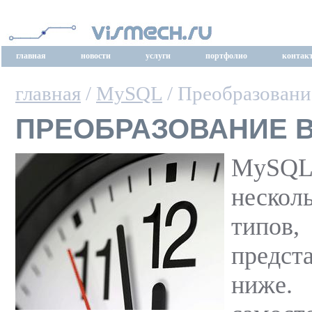
главная
новости
услуги
портфолио
контак
главная
/
MySQL
/ Преобразовани
ПРЕОБРАЗОВАНИЕ 
MySQL
нескол
типо
предст
ниж