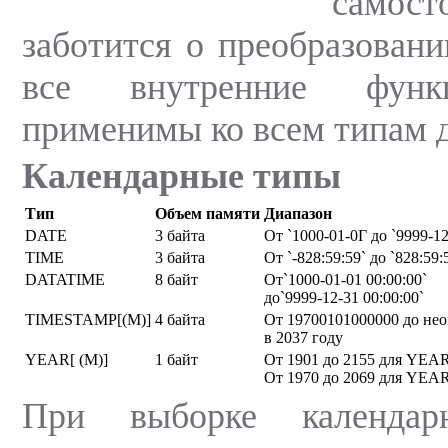
самост
заботится о преобразовани
все внутренние функ
применимы ко всем типам 
Календарные типы
Тип
Объем памяти
Диапазон
DATE
3 байта
От `1000-01-0Г до `9999-12
TIME
3 байта
От `-828:59:59` до `828:59:
DATATIME
8 байт
От`1000-01-01 00:00:00`
до`9999-12-31 00:00:00`
TIMESTAMP[(M)]
4 байта
От 19700101000000 до не
в 2037 году
YEAR[ (M)]
1 байт
От 1901 до 2155 для YEAR
От 1970 до 2069 для YEAR
При выборке календа