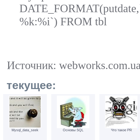
DATE_FORMAT(putdate
%k:%i`) FROM tbl
Источник: webworks.com.u
текущее:
Mysql_data_seek
Основы SQL
Что такое PR