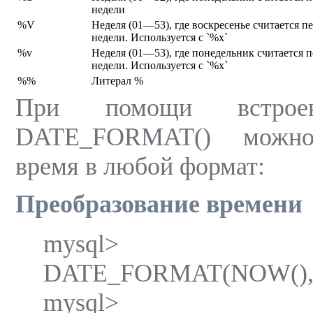
недели
%V
Неделя (01—53), где воскресенье считается 
недели. Используется с `%х`
%v
Неделя (01—53), где понедельник считается 
недели. Используется с `%х`
%%
Литерал %
При помощи встрое
DATE_FORMAT() можно 
время в любой формат:
Преобразование времени
mysql> S
DATE_FORMAT(NOW(),
mysql> S