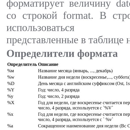
форматирует величину dat
со строкой format. В стр
использоваться оп
представленные в таблице 
Определители формата
Определитель
Описание
%м
Название месяца (январь, ..., декабрь)
%w
Название дня недели (воскресенье,..., суббота
%D
День месяца с английским суффиксом (Ost, 1st, 
%Y
Год: число, 4 разряда
%у
Год: число, 2 разряда
%Х
Год для недели, где воскресенье считается п
число, 4 разряда, используется с `%V`
%х
Год для недели, где воскресенье считается п
число, 4 разряда, используется с ` %v`
%а
Сокращенное наименование дня недели (Вс С