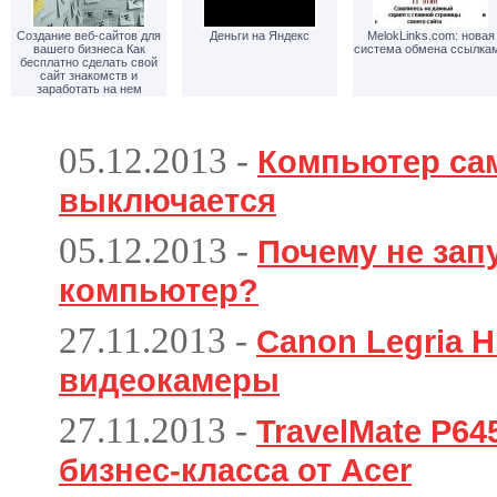
Создание веб-сайтов для
Деньги на Яндекс
MelokLinks.com: новая
вашего бизнеса Как
система обмена ссылка
бесплатно сделать свой
сайт знакомств и
заработать на нем
05.12.2013
-
Компьютер са
выключается
05.12.2013
-
Почему не зап
компьютер?
27.11.2013
-
Canon Legria H
видеокамеры
27.11.2013
-
TravelMate P6
бизнес-класса от Acer