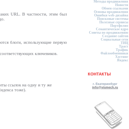
Методы продвижения
Новости
Обмен ссылками
Основы продвижения
аких URL. В частности, этим был
Ошибки web-дизайна
Поисковые системы
до.
Полезные сервисы
Портфолио
Семантическое ядро
Советы по продвижению
Создание сайтов
Социальные сети
чаются блоги, использующие первую
ТИЦ
Траст
Трафик
я соответствующих ключевиков.
Файлообменники
Хостинг
Яндекс
КОНТАКТЫ
г. Екатеринбург
ианты ссылок на одну и ту же
info@vismech.ru
Яндекса тоже).