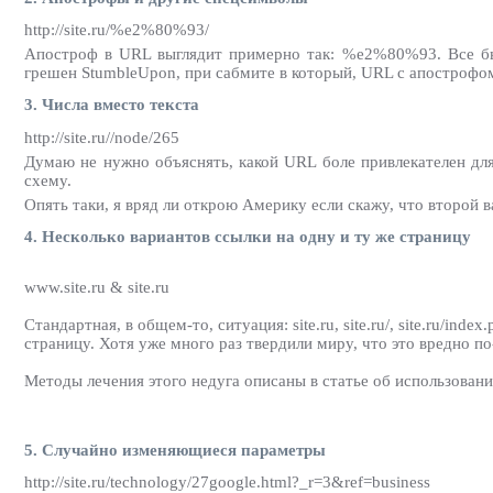
http://site.ru/%e2%80%93/
Апостроф в URL выглядит примерно так: %e2%80%93. Все бы
грешен StumbleUpon, при сабмите в который, URL с апострофом 
3. Числа вместо текста
http://site.ru//node/265
Думаю не нужно объяснять, какой URL боле привлекателен для
схему.
Опять таки, я вряд ли открою Америку если скажу, что второй 
4. Несколько вариантов ссылки на одну и ту же страницу
www.site.ru & site.ru
Стандартная, в общем-то, ситуация: site.ru, site.ru/, site.ru/ind
страницу. Хотя уже много раз твердили миру, что это вредно по-
Методы лечения этого недуга описаны в статье об использовании
5. Случайно изменяющиеся параметры
http://site.ru/technology/27google.html?_r=3&ref=business