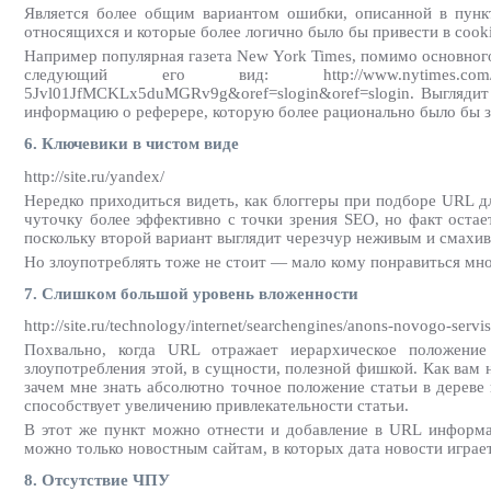
Является более общим вариантом ошибки, описанной в пунк
относящихся и которые более логично было бы привести в cooki
Например популярная газета New York Times, помимо основного 
следующий его вид: http://www.nytimes.com/2008/06/27
5Jvl01JfMCKLx5duMGRv9g&oref=slogin&oref=slogin. Выглядит 
информацию о реферере, которую более рационально было бы за
6. Ключевики в чистом виде
http://site.ru/yandex/
Нередко приходиться видеть, как блоггеры при подборе URL дл
чуточку более эффективно с точки зрения SEO, но факт остается
поскольку второй вариант выглядит черезчур неживым и смахива
Но злоупотреблять тоже не стоит — мало кому понравиться мн
7. Слишком большой уровень вложенности
http://site.ru/technology/internet/searchengines/anons-novogo-servi
Похвально, когда URL отражает иерархическое положение ст
злоупотребления этой, в сущности, полезной фишкой. Как вам нап
зачем мне знать абсолютно точное положение статьи в дереве
способствует увеличению привлекательности статьи.
В этот же пункт можно отнести и добавление в URL информации
можно только новостным сайтам, в которых дата новости играет
8. Отсутствие ЧПУ