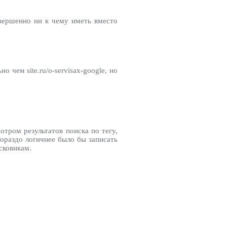
овершенно ни к чему иметь вместо
о чем site.ru/o-servisax-google, но
тром результатов поиска по тегу,
 Гораздо логичнее было бы записать
исковикам.