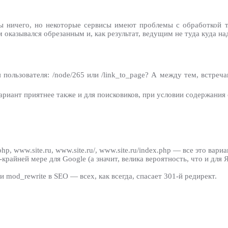
 ничего, но некоторые сервисы имеют проблемы с обработкой т
оказывался обрезанным и, как результат, ведущим не туда куда на
 пользователя: /node/265 или /link_to_page? А между тем, встре
вариант приятнее также и для поисковиков, при условии содержани
ex.php, www.site.ru, www.site.ru/, www.site.ru/index.php — все это вар
крайней мере для Google (а значит, велика вероятность, что и для 
 mod_rewrite в SEO — всех, как всегда, спасает 301-й редирект.