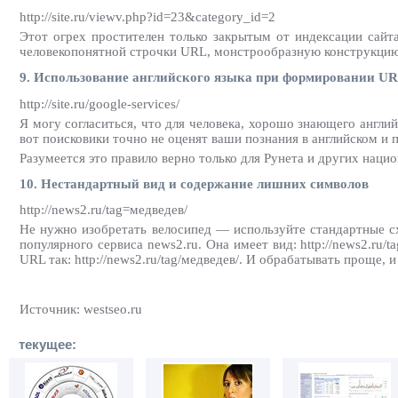
http://site.ru/viewv.php?id=23&category_id=2
Этот огрех простителен только закрытым от индексации сайт
человекопонятной строчки URL, монстрообразную конструкцию в
9. Использование английского языка при формировании U
http://site.ru/google-services/
Я могу согласиться, что для человека, хорошо знающего английски
вот поисковики точно не оценят ваши познания в английском и 
Разумеется это правило верно только для Рунета и других наци
10. Нестандартный вид и содержание лишних символов
http://news2.ru/tag=медведев/
Не нужно изобретать велосипед — используйте стандартные с
популярного сервиса news2.ru. Она имеет вид: http://news2.ru
URL так: http://news2.ru/tag/медведев/. И обрабатывать проще, 
Источник: westseo.ru
текущее: