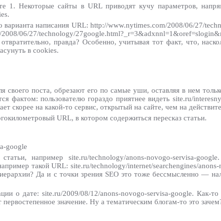
те 1. Некоторые сайты в URL приводят кучу параметров, напр
es.
варианта написания URL: http://www.nytimes.com/2008/06/27/techn
/technology/27google.html?_r=3&adxnnl=1&oref=slogin&ref
отвратительно, правда? Особенно, учитывая тот факт, что, наск
сунуть в cookies.
я своего поста, обрезают его по самые уши, оставляя в нем толь
 фактом: пользователю гораздо приятнее видеть site.ru/interesnyi-
ет скорее на какой-то сервис, открытый на сайте, чем на действит
огокилометровый URL, в котором содержиться пересказ статьи.
sa-google
атьи, например site.ru/technology/anons-novogo-servisa-googl
ример такой URL: site.ru/technology/internet/searchengines/anons-
 иерархии? Да и с точки зрения SEO это тоже бессмысленно — на
 о дате: site.ru/2009/08/12/anons-novogo-servisa-google. Как-то
 первостепенное значение. Ну а тематическим блогам-то это зачем