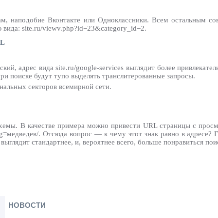
ам, наподобие Вконтакте или Одноклассники. Всем остальным с
ида: site.ru/viewv.php?id=23&category_id=2.
RL
й, адрес вида site.ru/google-services выглядит более привлекательн
при поиске будут тупо выделять транслитерованные запросы.
ональных секторов всемирной сети.
хемы. В качестве примера можно привести URL страницы с просмо
/tag=медведев/. Отсюда вопрос — к чему этот знак равно в адресе?
и выглядит стандартнее, и, вероятнее всего, больше понравиться по
НОВОСТИ