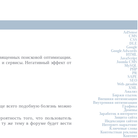
AdSense
CMS
CSS
DLE
Google
Google Adwords
HTML
священных поисковой оптимизации.
JavaScript
Joomla CMS
 и сервисы. Негативный эффект от
MySQL
PHP
PR
SAPE
SEO
Web-дизайн
XML
Анализ
Биржи ссылок
Внешняя оптимизация
Внутренняя оптимизация
аще всего подобную болезнь можно
Графика
Домены
Заработок в интернете
Защита сайта
оятность того, что пользователь
Индексация сайтов
 ту же тему в форуме будет вести
Интернет-маркетинг
Ключевые слова
Контекстная реклама
Контент