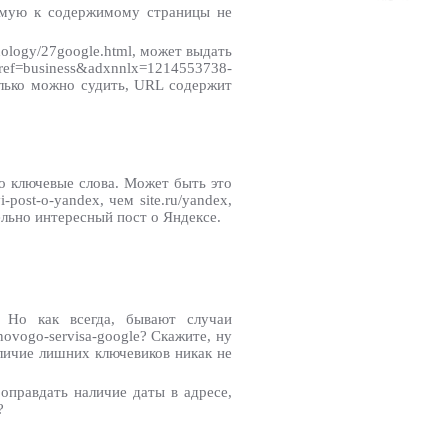
ямую к содержимому страницы не
ology/27google.html, может выдать
=business&adxnnlx=1214553738-
олько можно судить, URL содержит
ко ключевые слова. Может быть это
post-o-yandex, чем site.ru/yandex,
ельно интересный пост о Яндексе.
e. Но как всегда, бывают случаи
novogo-servisa-google? Скажите, ну
личие лишних ключевиков никак не
 оправдать наличие даты в адресе,
?