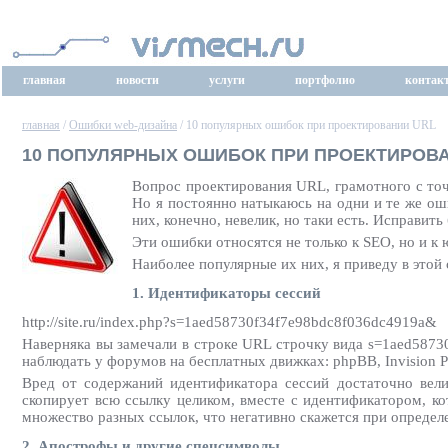
главная
новости
услуги
портфолио
контак
главная
/
Ошибки web-дизайна
/ 10 популярных ошибок при проектировании URL
10 ПОПУЛЯРНЫХ ОШИБОК ПРИ ПРОЕКТИРОВ
Вопрос проектирования URL, грамотного с точ
Но я постоянно натыкаюсь на одни и те же ош
них, конечно, невелик, но таки есть. Исправит
Эти ошибки относятся не только к SEO, но и к 
Наиболее популярные их них, я приведу в этой 
1. Идентификаторы сессий
http://site.ru/index.php?s=1aed58730f34f7e98bdc8f036dc4919a&
Наверняка вы замечали в строке URL строчку вида s=1aed5873
наблюдать у форумов на бесплатных движках: phpBB, Invision 
Вред от содержаний идентификатора сессий достаточно вели
скопирует всю ссылку целиком, вместе с идентификатором, ко
множество разных ссылок, что негативно скажется при определ
2. Апострофы и другие спецсимволы