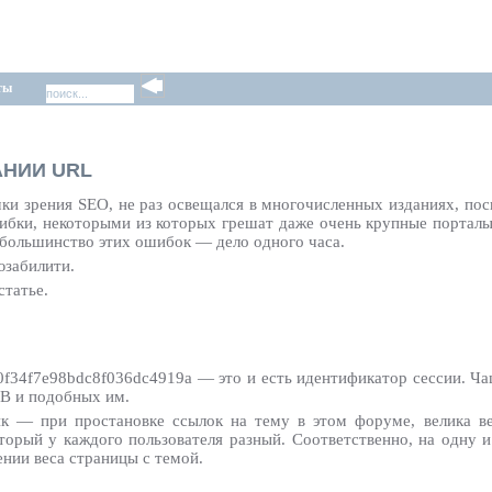
ты
АНИИ URL
ки зрения SEO, не раз освещался в многочисленных изданиях, по
ибки, некоторыми из которых грешат даже очень крупные порталы
ь большинство этих ошибок — дело одного часа.
юзабилити.
статье.
0f34f7e98bdc8f036dc4919a — это и есть идентификатор сессии. Ч
PB и подобных им.
к — при простановке ссылок на тему в этом форуме, велика вер
торый у каждого пользователя разный. Соответственно, на одну и
ении веса страницы с темой.