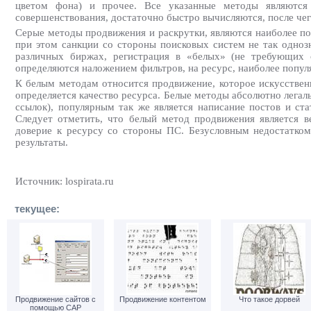
цветом фона) и прочее. Все указанные методы являются 
совершенствования, достаточно быстро вычисляются, после чего
Серые методы продвижения и раскрутки, являются наиболее поп
при этом санкции со стороны поисковых систем не так одноз
различных биржах, регистрация в «белых» (не требующих 
определяются наложением фильтров, на ресурс, наиболее попул
К белым методам относится продвижение, которое искусственн
определяется качество ресурса. Белые методы абсолютно легал
ссылок), популярным так же является написание постов и ста
Следует отметить, что белый метод продвижения является 
доверие к ресурсу со стороны ПС. Безусловным недостатком 
результаты.
Источник: lospirata.ru
текущее:
Продвижение сайтов с
Продвижение контентом
Что такое дорвей
помощью САР