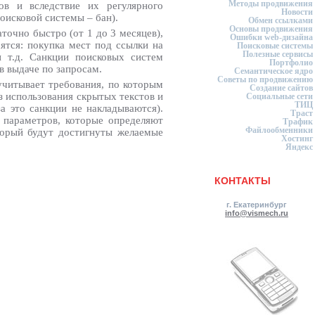
Методы продвижения
в и вследствие их регулярного
Новости
оисковой системы – бан).
Обмен ссылками
Основы продвижения
точно быстро (от 1 до 3 месяцев),
Ошибки web-дизайна
ятся: покупка мест под ссылки на
Поисковые системы
Полезные сервисы
 т.д. Санкции поисковых систем
Портфолио
в выдаче по запросам.
Семантическое ядро
Советы по продвижению
учитывает требования, по которым
Создание сайтов
з использования скрытых текстов и
Социальные сети
ТИЦ
а это санкции не накладываются).
Траст
 параметров, которые определяют
Трафик
Файлообменники
оторый будут достигнуты желаемые
Хостинг
Яндекс
КОНТАКТЫ
г. Екатеринбург
info@vismech.ru