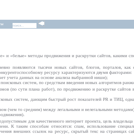
ты
ые» и «белые» методы продвижения и раскрутки сайтов, какими сп
невно появляются тысячи новых сайтов, блогов, порталов, как
конкурентоспособному ресурсу характеризуются двумя факторами:
чет учета данных на основе анализа выбранной ниши);
 поисковых систем, по средствам введения новых алгоритмов ранжи
мов (по сути плана работ), по продвижению и раскрутке сайтов 
исковых систем, дающим быстрый рост показателей PR и ТИЦ, одна
зом (чем то средним) между легальными и нелегальными методами)
родвижения).
едопустимым для качественного интернет проекта, цель владельца
ни. К таким способам относятся: спам, использование специал
чения внешних ссылок на ресурс, скрытый текс на страницах сайт