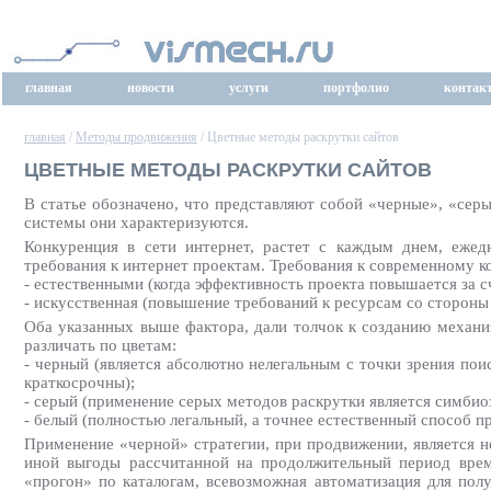
главная
новости
услуги
портфолио
контак
главная
/
Методы продвижения
/ Цветные методы раскрутки сайтов
ЦВЕТНЫЕ МЕТОДЫ РАСКРУТКИ САЙТОВ
В статье обозначено, что представляют собой «черные», «сер
системы они характеризуются.
Конкуренция в сети интернет, растет с каждым днем, ежед
требования к интернет проектам. Требования к современному 
- естественными (когда эффективность проекта повышается за с
- искусственная (повышение требований к ресурсам со стороны
Оба указанных выше фактора, дали толчок к созданию механиз
различать по цветам:
- черный (является абсолютно нелегальным с точки зрения по
краткосрочны);
- серый (применение серых методов раскрутки является симбио
- белый (полностью легальный, а точнее естественный способ п
Применение «черной» стратегии, при продвижении, является н
иной выгоды рассчитанной на продолжительный период време
«прогон» по каталогам, всевозможная автоматизация для полу