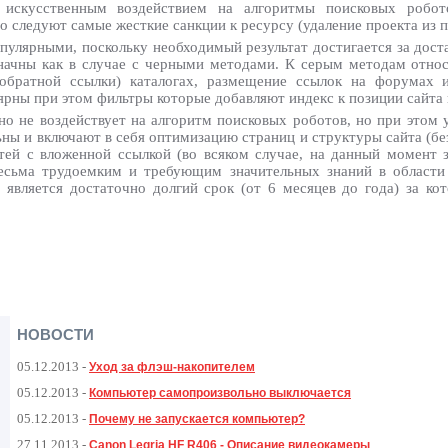
искусственным воздействием на алгоритмы поисковых робото
 следуют самые жесткие санкции к ресурсу (удаление проекта из п
улярными, поскольку необходимый результат достигается за доста
начны как в случае с черными методами. К серым методам относ
обратной ссылки) каталогах, размещение ссылок на форумах и
ярны при этом фильтры которые добавляют индекс к позиции сайта 
о не воздействует на алгоритм поисковых роботов, но при этом 
ьны и включают в себя оптимизацию страниц и структуры сайта (бе
тей с вложенной ссылкой (во всяком случае, на данный момент з
весьма трудоемким и требующим значительных знаний в области
является достаточно долгий срок (от 6 месяцев до года) за к
НОВОСТИ
05.12.2013
-
Уход за флэш-накопителем
05.12.2013
-
Компьютер самопроизвольно выключается
05.12.2013
-
Почему не запускается компьютер?
27.11.2013
-
Canon Legria HF R406 - Описание видеокамеры