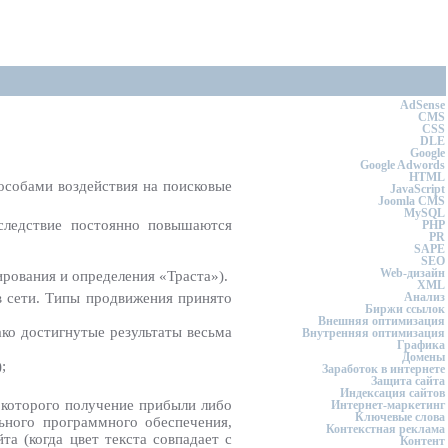
AdSense
CMS
CSS
DLE
Google
Google Adwords
HTML
особами воздействия на поисковые
JavaScript
Joomla CMS
MySQL
 следствие постоянно повышаются
PHP
PR
SAPE
SEO
Web-дизайн
рования и определения «Траста»).
XML
в сети. Типы продвижения принято
Анализ
Биржи ссылок
Внешняя оптимизация
ко достигнутые результаты весьма
Внутренняя оптимизация
Графика
Домены
;
Заработок в интернете
Защита сайта
Индексация сайтов
 которого получение прибыли либо
Интернет-маркетинг
Ключевые слова
ьного программного обеспечения,
Контекстная реклама
а (когда цвет текста совпадает с
Контент