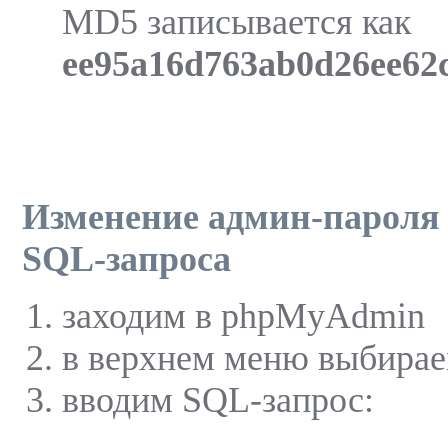
MD5 записывается как
ee95a16d763ab0d26ee62
Изменение админ-пароля
SQL-запроса
заходим в phpMyAdmin
в верхнем меню выбирае
вводим SQL-запрос: