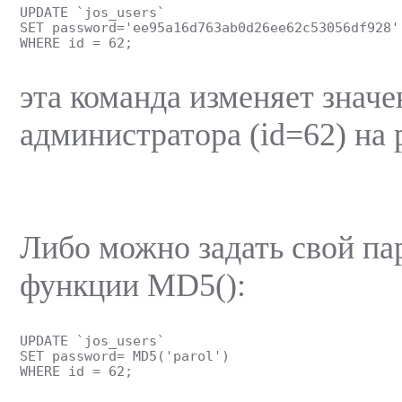
UPDATE `jos_users`
SET password='ee95a16d763ab0d26ee62c53056df928'
WHERE id = 62;
эта команда изменяет значе
администратора (id=62) на p
Либо можно задать свой п
функции MD5():
UPDATE `jos_users`
SET password= MD5('parol')
WHERE id = 62;