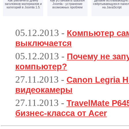
Как увеличить длину
Как установить шаблон
Делаем всплывающую 
заголовков материалов и
Joomla - устранение
свёртывающуюся панел
категорий в Joomla 1.5
возможных проблем
на JavaScript
05.12.2013
-
Компьютер са
выключается
05.12.2013
-
Почему не зап
компьютер?
27.11.2013
-
Canon Legria H
видеокамеры
27.11.2013
-
TravelMate P6
бизнес-класса от Acer