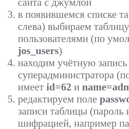
сайта с джумлой
в появившемся списке та
слева) выбираем таблицу
пользователями (по умо
jos_users
)
находим учётную запись
суперадминистратора (п
имеет
id=62
и
name=adm
редактируем поле
passw
записи таблицы (пароль 
шифрацией, например п