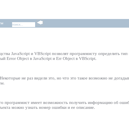
ты
ства JavaScript и VBScript позволят программисту определить ти
Error Object в JavaScript и Err Object в VBScript.
 Некоторые не раз видели это, но что это такое возможно не догады
мы.
орого программист имеет возможность получить информацию об оши
объекта можно узнать номер ошибки и ее описание.