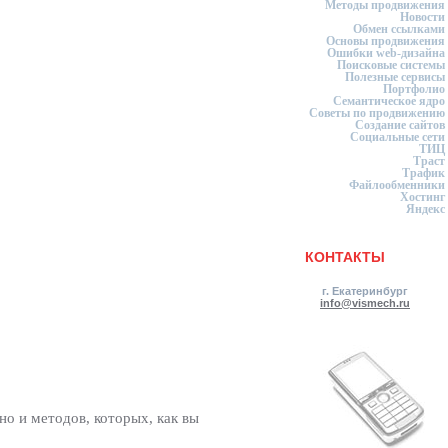
Методы продвижения
Новости
Обмен ссылками
Основы продвижения
Ошибки web-дизайна
Поисковые системы
Полезные сервисы
Портфолио
Семантическое ядро
Советы по продвижению
Создание сайтов
Социальные сети
ТИЦ
Траст
Трафик
Файлообменники
Хостинг
Яндекс
КОНТАКТЫ
г. Екатеринбург
info@vismech.ru
 но и методов, которых, как вы