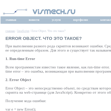
главная
новости
услуги
портфолио
контак
главная
/
JavaScript
/ Error Object. Что это такое?
ERROR OBJECT. ЧТО ЭТО ТАКОЕ?
При выполнении разного рода скриптов возникают ошибки. Сред
ее определенным образом. Для этого и существует так называемый 
1. Run-time Error
Всем программистам известно такое явление, как run-time error.
time error – это ошибка, возникающая при выполнении програм
2. Error Object
Error Object – это непосредственно объект, по средствам кот
скрипта на web-странице (для JavaScript). Конкретно от этого 
Получение кода ошибки:
var e = new Error();