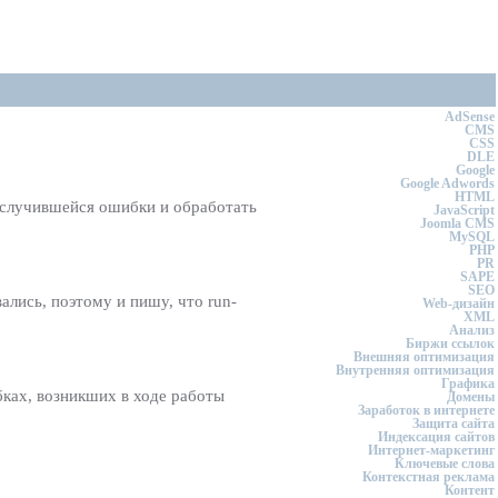
AdSense
CMS
CSS
DLE
Google
Google Adwords
HTML
п случившейся ошибки и обработать
JavaScript
Joomla CMS
MySQL
PHP
PR
SAPE
SEO
вались, поэтому и пишу, что run-
Web-дизайн
XML
Анализ
Биржи ссылок
Внешняя оптимизация
Внутренняя оптимизация
Графика
бках, возникших в ходе работы
Домены
Заработок в интернете
Защита сайта
Индексация сайтов
Интернет-маркетинг
Ключевые слова
Контекстная реклама
Контент