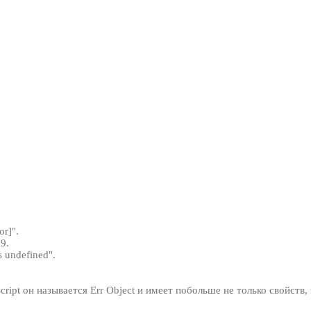
or]".
9.
s undefined".
cript он называется Err Object и имеет побольше не только свойств,