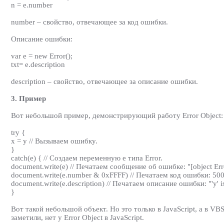
n = e.number
number – свойство, отвечающее за код ошибки.
Описание ошибки:
var e = new Error();
txt= e.description
description – свойство, отвечающее за описание ошибки.
3. Пример
Вот небольшой пример, демонстрирующий работу Error Object:
try {
x = y // Вызываем ошибку.
}
catch(e) { // Создаем переменную e типа Error.
document.write(e) // Печатаем сообщение об ошибке: "[object Err
document.write(e.number & 0xFFFF) // Печатаем код ошибки: 500
document.write(e.description) // Печатаем описание ошибки: "'y' i
}
Вот такой небольшой объект. Но это только в JavaScript, а в VBS
заметили, нет у Error Object в JavaScript.