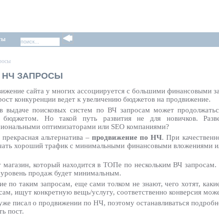
ты
росы
 НЧ ЗАПРОСЫ
ижение сайта у многих ассоциируется с большими финансовыми зат
рост конкуренции ведет к увеличению бюджетов на продвижение.
 в выдаче поисковых систем по ВЧ запросам может продолжать
о бюджетом. Но такой путь развития не для новичков. Раз
сиональными оптимизаторами или SEO компаниями?
ь прекрасная альтернатива –
продвижение по НЧ
. При качественн
чать хороший трафик с минимальными финансовыми вложениями ил
т магазин, который находится в ТОПе по нескольким ВЧ запросам
 уровень продаж будет минимальным.
е по таким запросам, еще сами толком не знают, чего хотят, какие
ам, ищут конкретную вещь/услугу, соответственно конверсия может
же писал о продвижении по НЧ, поэтому останавливаться подробно
ь пост.