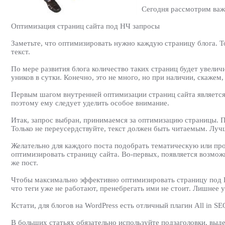
Сегодня рассмотрим важ
Оптимизация страниц сайта под НЧ запросы
Заметьте, что оптимизировать нужно каждую страницу блога. То
текст.
По мере развития блога количество таких страниц будет увеличи
уников в сутки. Конечно, это не много, но при наличии, скаже
Первым шагом внутренней оптимизации страниц сайта является
поэтому ему следует уделить особое внимание.
Итак, запрос выбран, принимаемся за оптимизацию страницы. П
Только не переусердствуйте, текст должен быть читаемым. Лу
Желательно для каждого поста подобрать тематическую или про
оптимизировать страницу сайта. Во-первых, появляется возможн
же пост.
Чтобы максимально эффективно оптимизировать страницу под НЧ 
что теги уже не работают, пренебрегать ими не стоит. Лишнее
Кстати, для блогов на WordPress есть отличный плагин All in 
В больших статьях обязательно используйте подзаголовки, выде