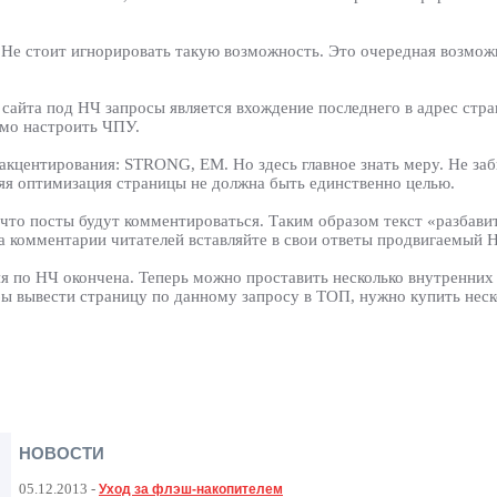
 Не стоит игнорировать такую возможность. Это очередная возмож
йта под НЧ запросы является вхождение последнего в адрес стра
имо настроить ЧПУ.
кцентирования: STRONG, EM. Но здесь главное знать меру. Не забы
няя оптимизация страницы не должна быть единственно целью.
, что посты будут комментироваться. Таким образом текст «разбави
а комментарии читателей вставляйте в свои ответы продвигаемый Н
я по НЧ окончена. Теперь можно проставить несколько внутренних
ы вывести страницу по данному запросу в ТОП, нужно купить неск
НОВОСТИ
05.12.2013
-
Уход за флэш-накопителем