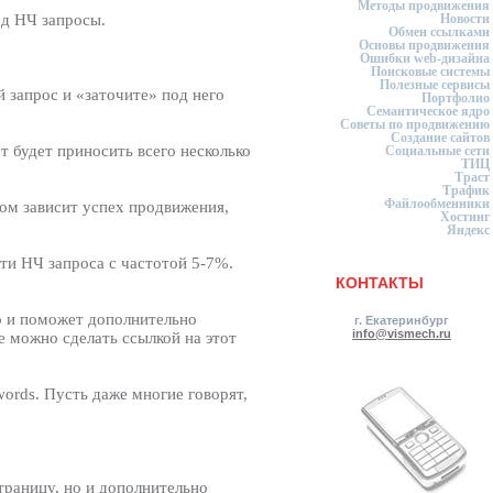
Методы продвижения
д НЧ запросы.
Новости
Обмен ссылками
Основы продвижения
Ошибки web-дизайна
Поисковые системы
Полезные сервисы
 запрос и «заточите» под него
Портфолио
Семантическое ядро
Советы по продвижению
Создание сайтов
т будет приносить всего несколько
Социальные сети
ТИЦ
Траст
Трафик
Файлообменники
ом зависит успех продвижения,
Хостинг
Яндекс
ти НЧ запроса с частотой 5-7%.
КОНТАКТЫ
но и поможет дополнительно
г. Екатеринбург
info@vismech.ru
е можно сделать ссылкой на этот
words. Пусть даже многие говорят,
траницу, но и дополнительно