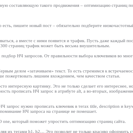
ную составляющую такого продвижения – оптимизацию страниц по
 есть, пишите новый пост – обязательно подберите низкочастотный
ваться, а вместе с ними появится и трафик. Пусть даже каждый пос
м, 300 страниц трафик может быть весьма внушительным.
 подбор НЧ запросов. От правильности выбора ключевиков во мног
ервым делом «затачиваем» текст. То есть стремимся к встречаемос
чше пожертвовать лишним вхождением, чем качеством статьи.
сто интересную картинку. Это не только сделает его интереснее, 
ость прописать НЧ запрос в атрибуте alt, а во-вторых, изображени
запрос нужно прописать ключевик в тегах title, description и key
 упоминание НЧ запроса на странице не помешает.
SEO one, который поможет упростить оптимизацию страниц сайта.
ляя их тегами h1, h2… Это позволит не только красиво оформить с