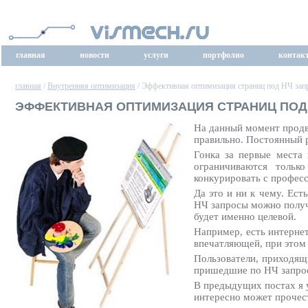
главная
новости
услуги
портфолио
контак
главная
/
Внутренняя оптимизация
/ Эффективная оптимизация страниц под НЧ зап
ЭФФЕКТИВНАЯ ОПТИМИЗАЦИЯ СТРАНИЦ ПОД
На данный момент продв
правильно. Постоянный 
Гонка за первые места
ограничиваются тольк
конкурировать с профес
Да это и ни к чему. Ест
НЧ запросы можно полу
будет именно целевой.
Например, есть интерне
впечатляющей, при этом
Пользователи, приходящи
пришедшие по НЧ запрос
В предыдущих постах я у
интересно может прочест