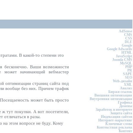
AdSense
CMS
CSS
DLE
Google
Google Adwords
HTML
ратами. В какой-то степени это
JavaScript
Joomla CMS
MySQL
ся бесконечно. Ваши возможности
PHP
PR
ве может начинающий вебмастер
SAPE
SEO
Web-дизайн
ой оптимизации страниц сайта под
XML
и вообще без них. Причем трафик
Анализ
Биржи ссылок
Внешняя оптимизация
Внутренняя оптимизация
. Посещаемость может быть просто
Графика
Домены
Заработок в интернете
 ж тут покупки. А вот посетители,
Защита сайта
 отличаться в разы.
Индексация сайтов
Интернет-маркетинг
 на этом вопросе не буду. Кому
Ключевые слова
Контекстная реклама
Контент