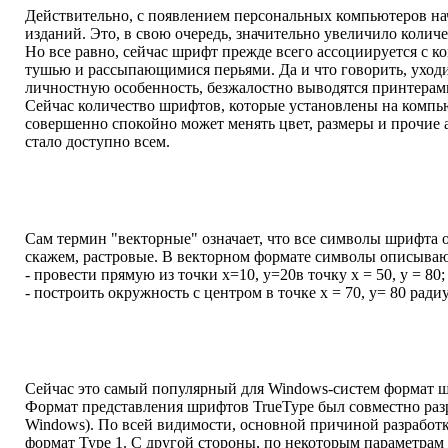
Действительно, с появлением персональных компьютеров нач
изданий. Это, в свою очередь, значительно увеличило колич
Но все равно, сейчас шрифт прежде всего ассоциируется с 
тушью и рассыпающимися перьями. Да и что говорить, уходит
личностную особенность, безжалостно выводятся принтерам
Сейчас количество шрифтов, которые установлены на компью
совершенно спокойно может менять цвет, размеры и прочие а
стало доступно всем.
Сам термин "векторные" означает, что все символы шрифта 
скажем, растровые. В векторном формате символы описываютс
- провести прямую из точки х=10, у=20в точку х = 50, у = 80;
- построить окружность с центром в точке х = 70, у= 80 ради
Сейчас это самый популярный для Windows-систем формат шри
Формат представления шрифтов TrueType был совместно разр
Windows). По всей видимости, основной причиной разработк
формат Type 1. С другой стороны, по некоторым параметра