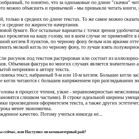
ообразный, то понятно, что за одинаковые по длине "скачки" чи
это можно объяснить и привычкой - мы привыкли читать книги
й, только в средних по длине текстах. То же самое можно сказа
и средние по жирности начертания.
овой бумаге. Все остальные варианты с точки зрения удобочит
ал проклятия на вашу голову, ни в коем случае не применяйте 
аний кеглем 8 пунктов, по черному фону белым или яркими отте
именить мелкий кегль по черному фону, то лучше взять полужирное
сли рисунок под текстом растрирован или состоит из иллюзорно
ов. Объемная фактура во многих случаях является значительно а
рытой неприязни к автору текста.
ловека текст, набранный 9-м или 10-м кеглем. Большие кегли за
е кегли читаются с большим напряжением при разглядывании з
оловы в процессе чтения, узкие - неравномерностью межсловн
тановятся слишком частыми). В строке идеальной ширины умеща
тики произведения оформителем текста, а также других эстетиче
трока менее экономична.
ожденное качество. Потому учиться никогда не...
 сейчас, или Наступил ли компьютерный рай?