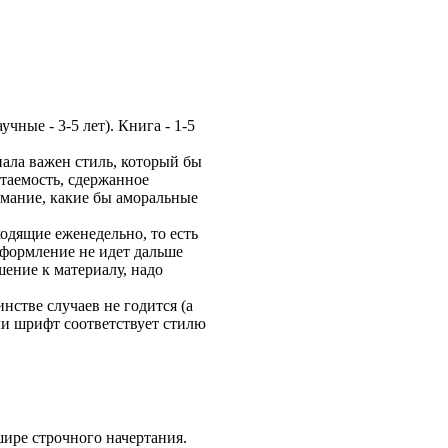
учные - 3-5 лет). Книга - 1-5
ала важен стиль, который бы
итаемость, сдержанное
имание, какие бы аморальные
одящие еженедельно, то есть
оформление не идет дальше
шение к материалу, надо
стве случаев не годится (а
и шрифт соответствует стилю
шире строчного начертания.