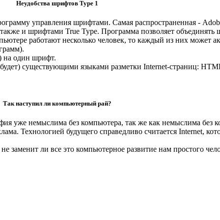
Неудобства шрифтов Type 1
рограмму управления шрифтами. Самая распространенная - Adob
 также и шрифтами True Type. Программа позволяет объединят
мпьютере работают несколько человек, то каждый из них может 
грамм).
) на один шрифт.
будет) существующими языками разметки Internet-страниц: HTML
Так наступил ли компьютерный рай?
фия уже немыслима без компьютера, так же как немыслима без к
лама. Технологией будущего справедливо считается Internet, кот
а не заменит ли все это компьютерное развитие нам простого че