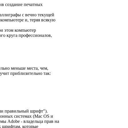
ив создание печатных
каллиграфы с вечно текущей
 компьютере и, теряя всякую
ри этом компьютер
ого круга профессионалов,
льно меньше места, чем,
вучит приблизительно так:
или правильный шрифт").
ионных системах (Mac OS и
мы Adobe - владельца прав на
к шрифтам, которые