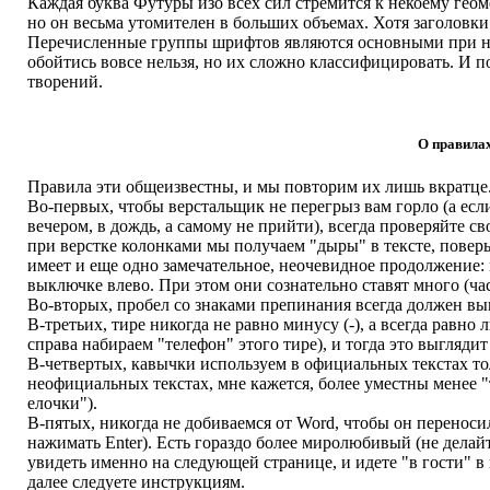
Каждая буква Футуры изо всех сил стремится к некоему геом
но он весьма утомителен в больших объемах. Хотя заголовки
Перечисленные группы шрифтов являются основными при на
обойтись вовсе нельзя, но их сложно классифицировать. И по
творений.
О правилах
Правила эти общеизвестны, и мы повторим их лишь вкратце
Во-первых, чтобы верстальщик не перегрыз вам горло (а есл
вечером, в дождь, а самому не прийти), всегда проверяйте св
при верстке колонками мы получаем "дыры" в тексте, поверь
имеет и еще одно замечательное, неочевидное продолжение: 
выключке влево. При этом они сознательно ставят много (час
Во-вторых, пробел со знаками препинания всегда должен выгля
В-третьих, тире никогда не равно минусу (-), а всегда равно
справа набираем "телефон" этого тире), и тогда это выглядит 
В-четвертых, кавычки используем в официальных текстах толь
неофициальных текстах, мне кажется, более уместны менее "
елочки").
В-пятых, никогда не добиваемся от Word, чтобы он перенос
нажимать Enter). Есть гораздо более миролюбивый (не делайт
увидеть именно на следующей странице, и идете "в гости" в
далее следуете инструкциям.