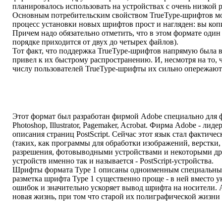
планировалось использовать на устройствах с очень низкой
Основным потребительским свойством TrueType-шрифтов мож
процесс установки новых шрифтов прост и нагляден: вы коп
Причем надо обязательно отметить, что в этом формате один 
порядке приходится от двух до четырех файлов).
Тот факт, что поддержка TrueType-шрифтов напрямую была 
привел к их быстрому распространению. И, несмотря на то,
числу пользователей TrueType-шрифты их сильно опережают
Этот формат был разработан фирмой Adobe специально для ф
Photoshop, Illustrator, Pagemaker, Acrobat. Фирма Adobe - л
описания страниц PostScript. Сейчас этот язык стал фактич
(таких, как программы для обработки изображений, верстки
разрешения, фотовыводными устройствами и некоторыми друг
устройств именно так и называется - PostScript-устройства.
Шрифты формата Type 1 описаны одноименным специальным я
разметка шрифта Type 1 существенно проще - в ней вместо у
ошибок и значительно ускоряет вывод шрифта на носители. А
новая жизнь, при том что старой их полиграфической жизни 