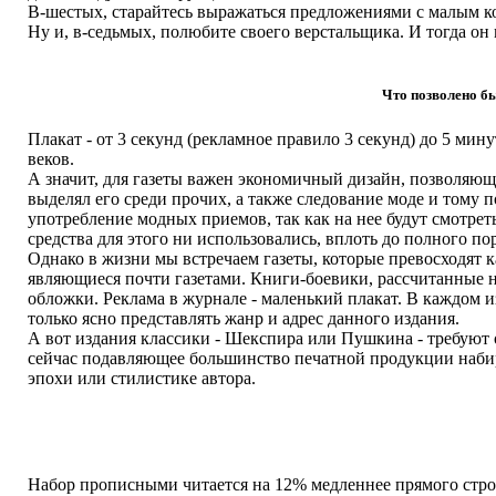
В-шестых, старайтесь выражаться предложениями с малым к
Ну и, в-седьмых, полюбите своего верстальщика. И тогда он м
Что позволено б
Плакат - от 3 секунд (рекламное правило 3 секунд) до 5 минут.
веков.
А значит, для газеты важен экономичный дизайн, позволяю
выделял его среди прочих, а также следование моде и тому
употребление модных приемов, так как на нее будут смотре
средства для этого ни использовались, вплоть до полного п
Однако в жизни мы встречаем газеты, которые превосходят 
являющиеся почти газетами. Книги-боевики, рассчитанные н
обложки. Реклама в журнале - маленький плакат. В каждом и
только ясно представлять жанр и адрес данного издания.
А вот издания классики - Шекспира или Пушкина - требуют 
сейчас подавляющее большинство печатной продукции набир
эпохи или стилистике автора.
Набор прописными читается на 12% медленнее прямого строч