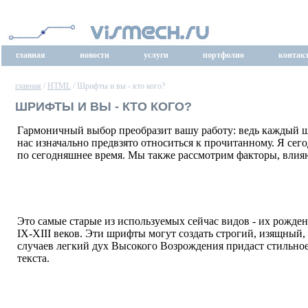
главная
новости
услуги
портфолио
контак
главная
/
HTML
/ Шрифты и вы - кто кого?
ШРИФТЫ И ВЫ - КТО КОГО?
Гармоничный выбор преобразит вашу работу: ведь каждый шри
нас изначально предвзято относиться к прочитанному. Я се
по сегодняшнее время. Мы также рассмотрим факторы, влия
Это самые старые из используемых сейчас видов - их рожде
IX-XIII веков. Эти шрифты могут создать строгий, изящный
случаев легкий дух Высокого Возрождения придаст стильн
текста.