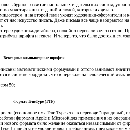
алось бурное развитие настольных издательских систем, упрост
ество малотиражных изданий и людей, которые их делают.
компьютером, и на второй план уходят художники-оформители и 
 от нас искусство писать. Даже письма все чаще набираются на
и.
тере художника-дизайнера, спокойно переваливает за сотню. П
трибуты шрифта и текста. И теперь то, что было достоянием узк
Векторные компьютерные шрифты
описаны математическими формулами и оттого занимают значите
я в системе координат, что в переводе на человеческий язык з
усом 50;
Формат TrueType (TTF)
фта (его полное имя True Type - т.е. в переводе "правдивый, 
аботан фирмами Apple и Microsoft для применения в их операц
и нового формата было желание оказаться независимыми от фир
м Type 1-шрифты не удовлетворяли требованиям, предъявляемым 