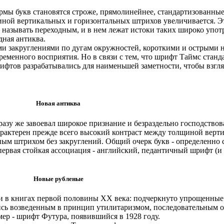
формы букв становятся строже, прямолинейнее, стандартизованные
щиной вертикальных и горизонтальных штрихов увеличивается. 
 называть переходным, и в нем лежат истоки таких широко упо
дная антиква.
 закруглениями по дугам окружностей, короткими и острыми на
ременного восприятия. Но в связи с тем, что шрифт Таймс станд
фтов разрабатывались для наименьшей заметности, чтобы взгля
Новая антиква
разу же завоевал широкое признание и безраздельно господство
арактерен прежде всего высокий контраст между толщиной верт
ным штрихом без закруглений. Общий очерк букв - определенно 
 первая стойкая ассоциация - английский, педантичный шрифт (и т
Новые рубленые
ли в книгах первой половины ХХ века: подчеркнуто упрощенны
ись возведенным в принцип утилитаризмом, последовательным о
ер - шрифт Футура, появившийся в 1928 году.