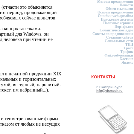
Методы продвижения
Новости
 (отчасти это объясняется
Обмен ссылками
Этот период, продолжающий
Основы продвижения
Ошибки web-дизайна
требляемых сейчас шрифтов,
Поисковые системы
Полезные сервисы
Портфолио
 концах засечками.
Семантическое ядро
артный для Windows, он
Советы по продвижению
Создание сайтов
д человека при чтении не
Социальные сети
ТИЦ
Траст
Трафик
Файлообменники
Хостинг
Яндекс
вал в печатной продукции XIX
КОНТАКТЫ
икальных и горизонтальных
сухой, вычурный, нарочитый.
г. Екатеринбург
екст, им набранный...).
info@vismech.ru
е и геометризованные формы
тказом от любых не несущих