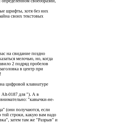
и определенном своеобразии,
ые шрифты, хотя без них
изайна своих текстовых
вас на свидание поздно
казаться мелочью, но, когда
равило 2 подряд пробелов
заголовка в центр при
!
, на цифровой клавиатуре
Alt-0187 для "). А в
 внимательно: "кавычки-не-
а" (они получаются, если
о той строки, какую вам надо
ка", затем там же "Разрыв" и