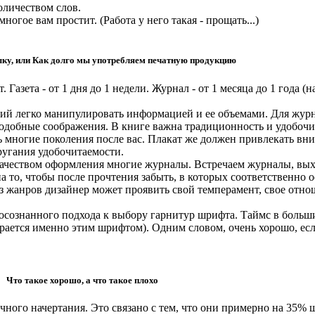
оличеством слов.
ногое вам простит. (Работа у него такая - прощать...)
ыку, или Как долго мы употребляем печатную продукцию
 Газета - от 1 дня до 1 недели. Журнал - от 1 месяца до 1 года (на
щий легко манипулировать информацией и ее объемами. Для журн
 подобные соображения. В книге важна традиционность и удобоч
ть многие поколения после вас. Плакат же должен привлекать вн
оругания удобочитаемости.
качеством оформления многие журналы. Встречаем журналы, вых
а то, чтобы после прочтения забыть, в которых соответственно 
з жанров дизайнер может проявить свой темперамент, свое отно
осознанного подхода к выбору гарнитур шрифта. Таймc в большин
ается именно этим шрифтом). Одним словом, очень хорошо, есл
Что такое хорошо, а что такое плохо
ного начертания. Это связано с тем, что они примерно на 35% 