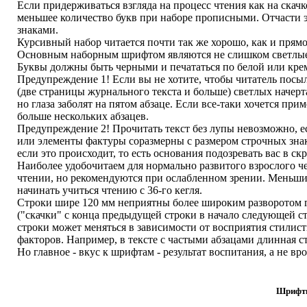
Если придерживаться взгляда на процесс чтения как на скачк
меньшее количество букв при наборе прописными. Отчасти 
знаками.
Курсивный набор читается почти так же хорошо, как и прямо
Основным наборным шрифтом являются не слишком светлые 
Буквы должны быть черными и печататься по белой или крем
Предупреждение 1! Если вы не хотите, чтобы читатель посыл
(две страницы журнального текста и больше) светлых начерт
но глаза заболят на пятом абзаце. Если все-таки хочется пр
больше нескольких абзацев.
Предупреждение 2! Прочитать текст без лупы невозможно, е
или элементы фактуры соразмерны с размером строчных знак
если это происходит, то есть основания подозревать вас в ск
Наиболее удобочитаем для нормально развитого взрослого че
чтении, но рекомендуются при ослабленном зрении. Меньши
начинать учиться чтению с 36-го кегля.
Строки шире 120 мм неприятны более широким разворотом г
("скачки" с конца предыдущей строки в начало следующей с
строки может меняться в зависимости от восприятия стилис
факторов. Например, в тексте с частыми абзацами длинная с
Но главное - вкус к шрифтам - результат воспитания, а не вр
Шрифты