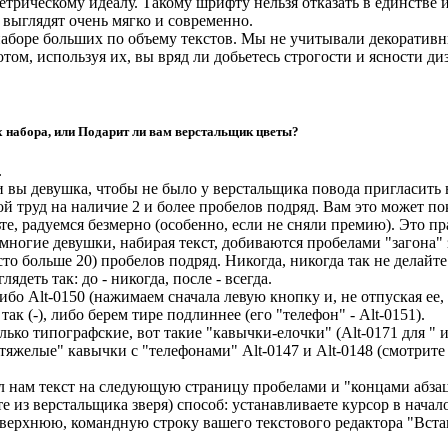
етрическому идеалу. Такому шрифту нельзя отказать в единстве 
 выглядят очень мягко и современно.
боре больших по объему текстов. Мы не учитывали декоративн
том, используя их, вы вряд ли добьетесь строгости и ясности д
 набора, или Подарит ли вам верстальщик цветы?
.
и вы девушка, чтобы не было у верстальщика повода пригласить 
ой труд на наличие 2 и более пробелов подряд. Вам это может по
те, радуемся безмерно (особенно, если не сняли премию). Это п
многие девушки, набирая текст, добиваются пробелами "загона" 
то больше 20) пробелов подряд. Никогда, никогда так не делайте
деть так: до - никогда, после - всегда.
 либо Alt-0150 (нажимаем сначала левую кнопку и, не отпуская ее
так (-), либо берем тире подлиннее (его "телефон" - Alt-0151).
ко типографские, вот такие "кавычки-елочки" (Alt-0171 для " и 
тяжелые" кавычки с "телефонами" Alt-0147 и Alt-0148 (смотрите
ил нам текст на следующую страницу пробелами и "концами абзац
е из верстальщика зверя) способ: устанавливаете курсор в начал
 верхнюю, командную строку вашего текстового редактора "Встав