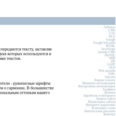
AdSense
CMS
CSS
DLE
Google
Google Adwords
HTML
передаются тексту, заставляя
JavaScript
Joomla CMS
букв которых используются и
MySQL
ми текстов.
PHP
PR
SAPE
SEO
Web-дизайн
XML
Анализ
Биржи ссылок
дители - рукописные шрифты
Внешняя оптимизация
Внутренняя оптимизация
ем о гармонии. В большинстве
Графика
иональным оттенкам вашего
Домены
Заработок в интернете
Защита сайта
Индексация сайтов
Интернет-маркетинг
Ключевые слова
Контекстная реклама
Контент