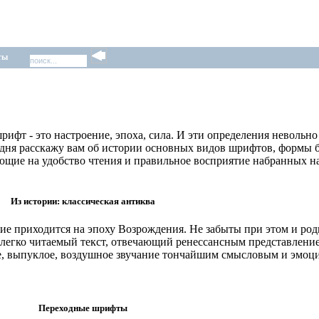
ты
фт - это настроение, эпоха, сила. И эти определения невольно 
годня расскажу вам об истории основных видов шрифтов, формы 
ющие на удобство чтения и правильное восприятие набранных на
Из истории: классическая антиква
ние приходится на эпоху Возрождения. Не забыты при этом и ро
, легко читаемый текст, отвечающий ренессансным представлени
ое, выпуклое, воздушное звучание тончайшим смысловым и эмоц
Переходные шрифты