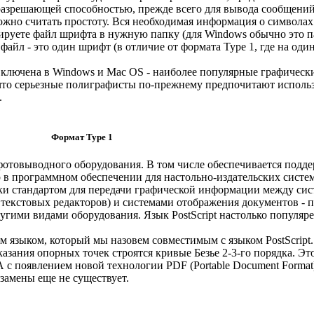
 разрешающей способностью, прежде всего для вывода сообщени
но считать простоту. Вся необходимая информация о символах 
ируете файл шрифта в нужную папку (для Windows обычно это па
файл - это один шрифт (в отличие от формата Type 1, где на од
включена в Windows и Mac OS - наиболее популярные графическ
 что серьезные полиграфисты по-прежнему предпочитают исполь
.
Формат Type 1
отовыводного оборудования. В том числе обеспечивается поддер
идер в программном обеспечении для настольно-издательских сист
ески стандартом для передачи графической информации между си
, текстовых редакторов) и системами отображения документов -
ими видами оборудования. Язык PostScript настолько популярен
зыком, который мы назовем совместимым с языком PostScript. 
казания опорных точек строятся кривые Безье 2-3-го порядка. Э
 с появлением новой технологии PDF (Portable Document Format
замены еще не существует.