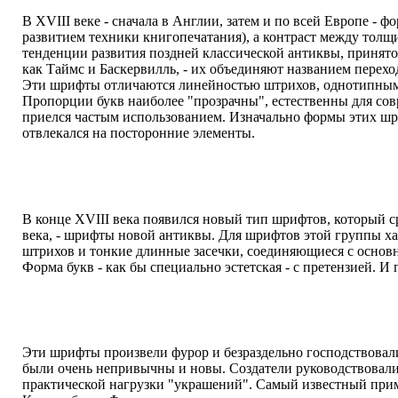
В XVIII веке - сначала в Англии, затем и по всей Европе - 
развитием техники книгопечатания), а контраст между тол
тенденции развития поздней классической антиквы, принято
как Таймс и Баскервилль, - их объединяют названием перехо
Эти шрифты отличаются линейностью штрихов, однотипными
Пропорции букв наиболее "прозрачны", естественны для сов
приелся частым использованием. Изначально формы этих шри
отвлекался на посторонние элементы.
В конце XVIII века появился новый тип шрифтов, который с
века, - шрифты новой антиквы. Для шрифтов этой группы х
штрихов и тонкие длинные засечки, соединяющиеся с основ
Форма букв - как бы специально эстетская - с претензией. И
Эти шрифты произвели фурор и безраздельно господствова
были очень непривычны и новы. Создатели руководствовал
практической нагрузки "украшений". Самый известный прим