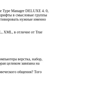
e Type Manager DELUXE 4. 0,
ь шрифты в смысловые группы
активировать нужные именно
, XML, в отличие от True
омпьютера верстка, набор,
орая целиком завязана на
ловеческого общения? Того