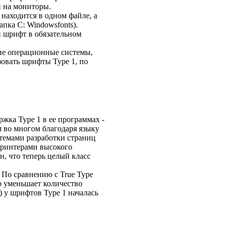
й на мониторы.
находится в одном файле, а
пка С: Windowsfonts).
ин шрифт в обязательном
ие операционные системы,
зовать шрифты Type 1, по
жка Type 1 в ее программах -
ем во многом благодаря языку
стемами разработки страниц
 принтерами высокого
, что теперь целый класс
По сравнению с True Type
то уменьшает количество
) у шрифтов Type 1 началась