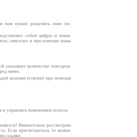
ли нам нужно разделить окно по-
редставляет собой цифры и знаки,
нтах, пикселах и при помощи знака
ой указывает количество повторов.
ред ними.
ждой колонки (строки) при помощи
 и управлять появлением полосы
ствляется? Внимательно рассмотрим
сть. Если присмотреться, то можно
 по ссылке: