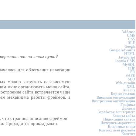
AdSense
CMS
CSS
DLE
Google
Google Adwords
HTML
терегать нас на этом пути?
JavaScript
Joomla CMS
MySQL
PHP
начались для облегчения навигации
PR
SAPE
SEO
орых можно загрузить независимую
Web-дизайн
ном окне организовать меню сайта,
XML
Анализ
построение сайта встречается чаще
Биржи ссылок
нием механизма работы фреймов, а
Внешняя оптимизация
Внутренняя оптимизация
Графика
Домены
Заработок в интернете
Защита сайта
, что страница описания фреймов
Индексация сайтов
Интернет-маркетинг
чки. Приходится прикладывать
Ключевые слова
Контекстная реклама
Контент