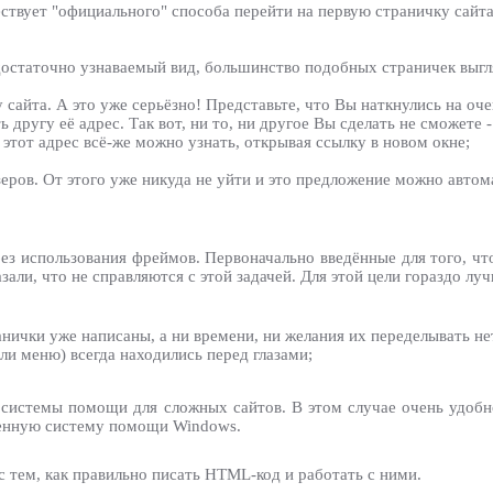
ествует "официального" способа перейти на первую страничку сайт
 достаточно узнаваемый вид, большинство подобных страничек выг
сайта. А это уже серьёзно! Представьте, что Вы наткнулись на оче
ь другу её адрес. Так вот, ни то, ни другое Вы сделать не сможет
 этот адрес всё-же можно узнать, открывая ссылку в новом окне;
еров. От этого уже никуда не уйти и это предложение можно автом
 без использования фреймов. Первоначально введённые для того, ч
зали, что не справляются с этой задачей. Для этой цели гораздо л
ранички уже написаны, а ни времени, ни желания их переделывать не
ли меню) всегда находились перед глазами;
системы помощи для сложных сайтов. В этом случае очень удобно
оенную систему помощи Windows.
 тем, как правильно писать HTML-код и работать с ними.