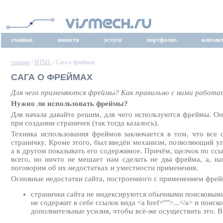
главная
новости
услуги
портфолио
контак
главная
/
HTML
/ Сага о фреймах
САГА О ФРЕЙМАХ
Для чего применяются фреймы? Как правильно с ними работат
Нужно ли использовать фреймы?
Для начала давайте решим, для чего используются фреймы. Они
при создании страничек (так тогда казалось).
Техника использования фреймов заключается в том, что все 
страничку. Кроме этого, был введён механизм, позволяющий у
а в другом показывать его содержимое. Причём, щелчок по ссы
всего, но ничто не мешает нам сделать не два фрейма, а, н
поговорим об их недостатках и уместности применения.
Основные недостатки сайта, построенного с применением фрей
странички сайта не индексируются обычными поисковыми 
не содержит в себе ссылок вида <a href="">...</a> и пои
дополнительные усилия, чтобы всё-же осуществить это. 