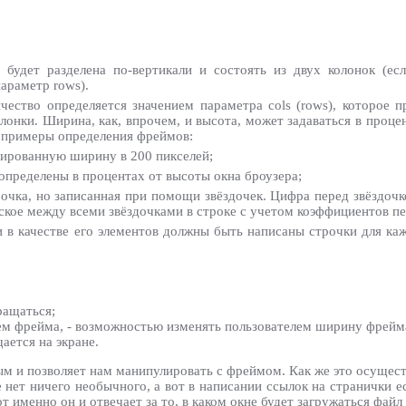
будет разделена по-вертикали и состоять из двух колонок (ес
параметр rows).
ество определяется значением параметра cols (rows), которое п
онки. Ширина, как, впрочем, и высота, может задаваться в проце
т примеры определения фреймов:
ксированную ширину в 200 пикселей;
определены в процентах от высоты окна броузера;
трочка, но записанная при помощи звёздочек. Цифра перед звёздочк
ское между всеми звёздочками в строке с учетом коэффициентов пе
и в качестве его элементов должны быть написаны строчки для ка
ращаться;
м фрейма, - возможностью изменять пользователем ширину фрейма
ается на экране.
ным и позволяет нам манипулировать с фреймом. Как же это осуще
 нет ничего необычного, а вот в написании ссылок на странички е
от именно он и отвечает за то, в каком окне будет загружаться файл