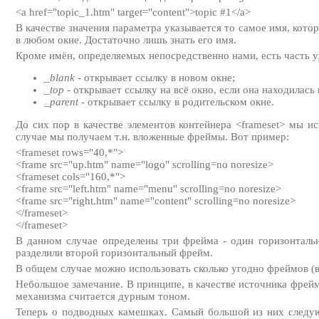
<a href="topic_1.htm" target="content">topic #1</a>
В качестве значения параметра указывается то самое имя, ко
в любом окне. Достаточно лишь знать его имя.
Кроме имён, определяемых непосредственно нами, есть часть 
_blank
- открывает ссылку в новом окне;
_top
- открывает ссылку на всё окно, если она находилась
_parent
- открывает ссылку в родительском окне.
До сих пор в качестве элементов контейнера <frameset> мы и
случае мы получаем т.н. вложенные фреймы. Вот пример:
<frameset rows="40,*">
<frame src="up.htm" name="logo" scrolling=no noresize>
<frameset cols="160,*">
<frame src="left.htm" name="menu" scrolling=no noresize>
<frame src="right.htm" name="content" scrolling=no noresize>
</frameset>
</frameset>
В данном случае определены три фрейма - один горизонтальн
разделили второй горизонтальный фрейм.
В общем случае можно использовать сколько угодно фреймов (в
Небольшое замечание. В принципе, в качестве источника фрей
механизма считается дурным тоном.
Теперь о подводных камешках. Самый большой из них следую