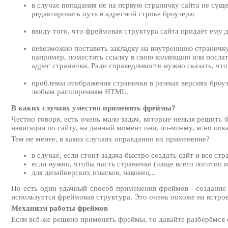
в случае попадания не на первую страничку сайта не сущ
редактировать путь в адресной строке броузера;
ввиду того, что фреймовая структура сайта придаёт ему
невозможно поставить закладку на внутреннюю страничку 
например, поместить ссылку в свою коллекцию или послат
адрес странички. Ради справедливости нужно сказать, что
проблемы отображения странички в разных версиях броуз
любым расширениям HTML.
В каких случаях уместно применять фреймы?
Честно говоря, есть очень мало задач, которые нельзя решить
навигации по сайту, на данный момент они, по-моему, ясно пока
Тем не менее, в каких случаях оправданно их применение?
в случае, если стоит задача быстро создать сайт и все ст
если нужно, чтобы часть странички (чаще всего логотип и
для дизайнерских изысков, наконец...
Но есть один удачный способ применения фреймов - создание 
используется фреймовая структура. Это очень похоже на встр
Механизм работы фреймов
Если всё-же решено применять фреймы, то давайте разберёмся с