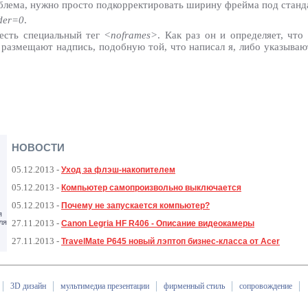
роблема, нужно просто подкорректировать ширину фрейма под станд
der=0
.
есть специальный тег
<noframes>
. Как раз он и определяет, что
размещают надпись, подобную той, что написал я, либо указывают
НОВОСТИ
05.12.2013
-
Уход за флэш-накопителем
05.12.2013
-
Компьютер самопроизвольно выключается
05.12.2013
-
Почему не запускается компьютер?
я
ля
27.11.2013
-
Canon Legria HF R406 - Описание видеокамеры
27.11.2013
-
TravelMate P645 новый лэптоп бизнес-класса от Acer
3D дизайн
мультимедиа презентации
фирменный стиль
сопровождение