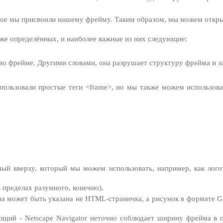
торое мы присвоили нашему фрейму. Таким образом, мы можем откр
уже определённых, и наиболее важные из них следующие:
 во фрейме. Другими словами, она разрушает структуру фрейма и за
спользовали простые теги <frame>, но мы также можем использова
ый вверху, который мы можем использовать, например, как лого
 пределах разумного, конечно).
ма может быть указана не HTML-страничка, а рисунок в формате G
щий - Netscape Navigator неточно соблюдает ширину фрейма в 