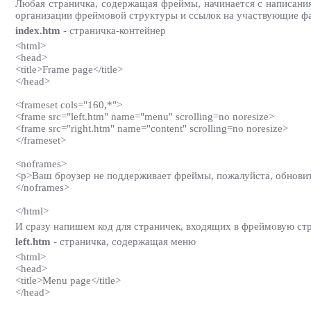
Любая страничка, содержащая фреймы, начинается с написания 
организации фреймовой структуры и ссылок на участвующие фай
index.htm
- страничка-контейнер
<html>
<head>
<title>Frame page</title>
</head>
<frameset cols="160,*">
<frame src="left.htm" name="menu" scrolling=no noresize>
<frame src="right.htm" name="content" scrolling=no noresize>
</frameset>
<noframes>
<p>Ваш броузер не поддерживает фреймы, пожалуйста, обновит
</noframes>
</html>
И сразу напишем код для страничек, входящих в фреймовую ст
left.htm
- страничка, содержащая меню
<html>
<head>
<title>Menu page</title>
</head>