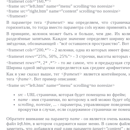
<frameset cols="160,*">
<frame src="left.htm" name="menu" scrolling=no noresize>
<frame src="right.htm" name="content" scrolling=no noresize>
</frameset>
В параметре тега
<frameset>
мы определяем, что страничка 
горизонтали, то тогда вместо параметра cols нужно применять 
В принципе, колонок может быть и больше, чем две. Их колич
разделённые запятыми. Каждое значение определяет ширину кол
звёздочки, обозначающей - "всё оставшееся пространство". Во
<frameset cols="200,*"> - 2 колонки, одна из которых имеет фи
<frameset rows="25%, 50%, 25%"> - 3 строчки, высоты которых 
<frameset rows="*, 2* ,*"> - то же самое, что и предыдущая с
Ширина одной звёздочки определяется как среднее арифметиче
Как я уже сказал выше, тег
<frameset>
является контейнером, 
тега
<frame>
. Вот пример описания:
<frame src="left.htm" name="menu" scrolling=no noresize>
src
- URL странички, которая будет помещена во фрейм;
name
- имя странички, по которому к ней можно будет об
scrolling, noresize, ...
- параметры, управляющие поведение
прокрутки в случае, если содержимое странички не помещ
Обратите внимание на параметр
name
- он является очень важ
файл
left.htm
, в котором содержится наше меню. В самом файле
заметить, что добавился ещё один параметр
target="content"
- в