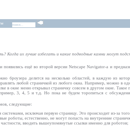
ты
ь? Когда их лучше избегать и какие подводные камни могут подс
 появились ещё во второй версии Netscape Navigator-а и предназ
окно броузера делится на несколько областей, в каждую из кот
правлять любой страничкой из любого окна. Например, можно в од
лке в окне меню открывал страничку совсем в другом окне. Такое 
апример, 3, 4, 5 и т.д. Но пока не будем торопиться с обсужде
мов, следующие:
системами, исключая первую страницу. Это происходит из-за того
сковые роботы, естественно, не могут попасть на внутренние страни
В частности, вводить вышеупомянутые ссылки именно для роботов;