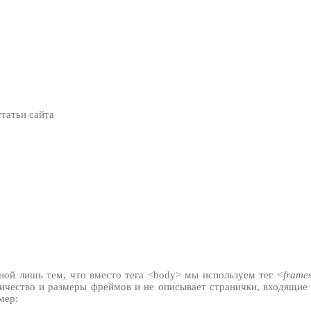
статьи сайта
чной лишь тем, что вместо тега <body> мы используем тег
<frame
ичество и размеры фреймов и не описывает странички, входящие
мер: