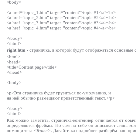
<body>
<a href="topic_1.htm" target="content">topic #1</a><br>
<a href="topic_2.htm" target="content">topic #2</a><br>
<a href="topic_3.htm" target="content">topic #3</a><br>
<a href="topic_4.htm" target="content">topic #4</a><br>
</body>
</html>
right.htm
- страничка, в которой будут отображаться основные 
<html>
<head>
<title>Content page</title>
</head>
<body>
<p>Эта страничка будет грузиться по-умолчанию, и
на ней обычно размещают приветственный текст.</p>
</body>
</html>
Как можно заметить, страничка-контейнер отличается от обы
определяются фреймы. Но сам по себе он описывает лишь кол
помощи тега
<frame>
. Давайте-ка подробнее разберём наш при