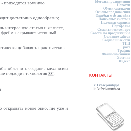
Методы продвижения
а - приходится вручную
Новости
Обмен ссылками
Основы продвижения
Ошибки web-дизайна
лядит достаточно однообразно;
Поисковые системы
Полезные сервисы
Портфолио
нь интересную статью и желаете,
Семантическое ядро
е - фреймы скрывают истинный
Советы по продвижению
Создание сайтов
Социальные сети
ТИЦ
Траст
атически добавлять практически к
Трафик
Файлообменники
Хостинг
Яндекс
тобы облегчить создание механизма
учше подходит технология
.
SSI
КОНТАКТЫ
г. Екатеринбург
т;
info@vismech.ru
 открывать новое окно, где уже и