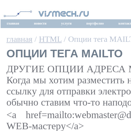
главная
новости
услуги
портфолио
контак
главная
/
HTML
/ Опции тега MAI
ОПЦИИ ТЕГА MAILTO
ДРУГИЕ ОПЦИИ АДРЕСА 
Когда мы хотим разместить 
ссылку для отправки электр
обычно ставим что-то наподо
<a href=mailto:webmaster@
WEB-мастеру</a>