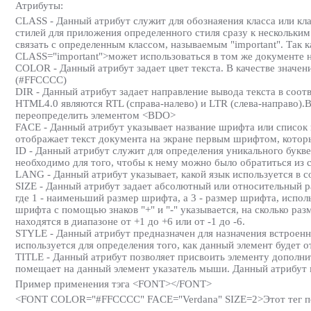
Атрибуты:
CLASS - Данный атрибут служит для обознаяения класса или кл
стилей для приложения определенного стиля сразу к нескольки
связать с определенным классом, называемым "important". Так 
CLASS="important">может использоваться в том же документе н
COLOR - Данный атрибут задает цвет текста. В качестве значен
(#FFCCCC)
DIR - Данный атрибут задает направление вывода текста в со
HTML4.0 являются RTL (справа-налево) и LTR (слева-направо).
переопределить элементом <BDO>
FACE - Данный атрибут указывает название шрифта или список
отображает текст документа на экране первым шрифтом, котор
ID - Данный атрибут служит для определения уникального букв
необходимо для того, чтобы к нему можно было обратиться из с
LANG - Данный атрибут указывает, какой язык используется в 
SIZE - Данный атрибут задает абсолютный или относительный р
где 1 - наименьший размер шрифта, а 3 - размер шрифта, испо
шрифта с помощью знаков "+" и "-" указывается, на сколько р
находятся в диапазоне от +1 до +6 или от -1 до -6.
STYLE - Данный атрибут предназначен для назначения встроенн
используется для определения того, как данный элемент будет о
TITLE - Данный атрибут позволяет присвоить элементу дополнител
помещает на данный элемент указатель мыши. Данный атрибут 
Пример применения тэга <FONT></FONT>
<FONT COLOR="#FFCCCC" FACE="Verdana" SIZE=2>Этот тег пок