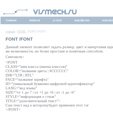
главная
новости
услуги
портфолио
контак
главная
/
HTML
/ FONT /FONT
FONT /FONT
Данный элемент позволяет задать размер, цвет и начертания ш
же возможности, но более простым и понятным способом.
Синтаксис:
<FONT
CLASS="имя класса (имена классов)"
COLOR="название цвета | #CCCCCC"
DIR="LTR | RTL"
FACE="название шрифта"
ID="уникальный буквенно-цифровой идентификатор"
LANG="код языка"
SIZE="от 1 до 7 | от +1 до +6 | от -1 до -6"
STYLE="информация о стиле"
TITLE="дополнительный текст">
Сам текст над к которомубудет применен этот тэг
</FONT>