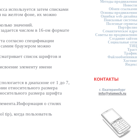
Методы продвижения
Новости
асса используется затем списками
Обмен ссылками
Основы продвижения
ы на желтом фоне, их можно
Ошибки web-дизайна
Поисковые системы
Полезные сервисы
колько значений.
Портфолио
т задается числом в 16-ом формате
Семантическое ядро
Советы по продвижению
Создание сайтов
ута согласно спецификации
Социальные сети
е самим браузером можно
ТИЦ
Траст
Трафик
осматривает список шрифтов и
Файлообменники
Хостинг
Яндекс
рисвоение элементу имени
КОНТАКТЫ
ологается в диапазоне от 1 до 7,
нии относительного размера
г. Екатеринбург
тносительного размера шрифта
info@vismech.ru
элемента.Информация о стилях
 tip), когда пользователь