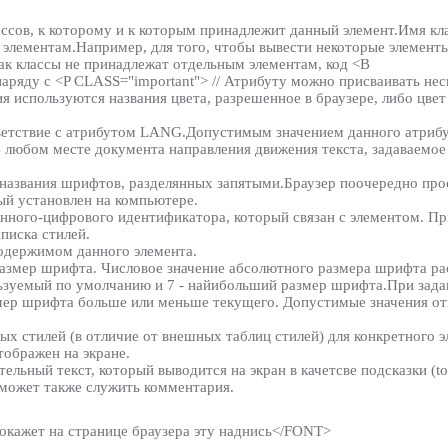
ассов, к которому и к которым принадлежит данный элемент.Имя кл
м элементам.Например, для того, чтобы вывести некоторые элемент
как классы не принадлежат отдельным элементам, код <B
аряду с <P CLASS="important"> // Атрибуту можно присваивать нес
ия используются названия цвета, разрешенное в браузере, либо цве
ответствие с атрибутом LANG.Допустимым значением данного атриб
В любом месте документа направления движения текста, задаваемо
 названия шрифтов, разделянных запятыми.Браузер поочередно пр
ый установлен на компьютере.
енного-цифрового идентификатора, который связан с элементом. П
писка стилей.
содержимом данного элемента.
азмер шрифта. Числовое значение абсолютного размера шрифта расп
льзуемый по умолчанию и 7 - найибольший размер шрифта.При зада
азмер шрифта больше или меньше текущего. Допустимые значения о
ых стилей (в отличие от внешных таблиц стилей) для конкретного 
тображен на экране.
ьный текст, который выводится на экран в качетсве подсказки (tool
может также служить комментария.
ажет на странице браузера эту наднись</FONT>