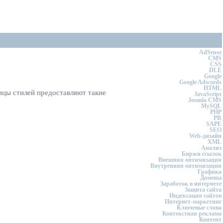
AdSense
CMS
CSS
DLE
Google
Google Adwords
HTML
ицы стилей предоставляют такие
JavaScript
Joomla CMS
MySQL
PHP
PR
SAPE
SEO
Web-дизайн
XML
Анализ
Биржи ссылок
Внешняя оптимизация
Внутренняя оптимизация
Графика
Домены
Заработок в интернете
Защита сайта
Индексация сайтов
Интернет-маркетинг
Ключевые слова
Контекстная реклама
Контент