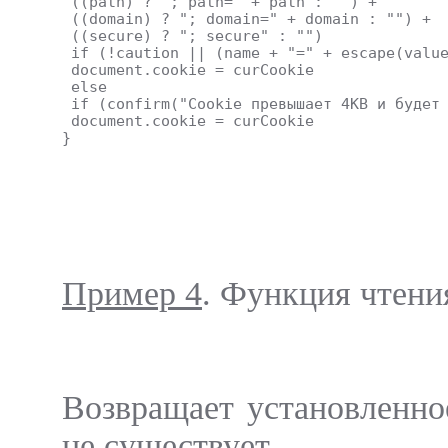
 ((path) ? "; path=" + path : "") +
 ((domain) ? "; domain=" + domain : "") +
 ((secure) ? "; secure" : "")
 if (!caution || (name + "=" + escape(valu
 document.cookie = curCookie
 else
 if (confirm("Cookie превышает 4KB и будет
 document.cookie = curCookie
}
Пример 4
. Функция чтени
Возвращает установленное
не существует.