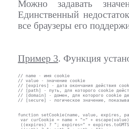
Можно задавать значен
Единственный недостаток
все браузеры его поддерж
Пример 3
. Функция устан
// name - имя cookie
// value - значение cookie
// [expires] - дата окончания действия coo
// [path] - путь, для которого cookie дейс
// [domain] - домен, для которого cookie д
// [secure] - логическое значение, показыв
function setCookie(name, value, expires, p
 var curCookie = name + "=" + escape(value
 ((expires) ? "; expires=" + expires.toGMT