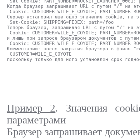
 Set-Cookie: PART_NUMBER=ROCKET_LAUNCHER_0001; 
Когда браузер запрашивает URL с путем "/" на эт
 Cookie: CUSTOMER=WILE_E_COYOTE; PART_NUMBER=RO
Сервер установил еще одно значение cookie, на э
 Set-Cookie: SHIPPING=FEDEX; path=/foo
Теперь браузер, запрашивая URL с путем "/" на э
 Cookie: CUSTOMER=WILE_E_COYOTE; PART_NUMBER=RO
и лишь при запросе браузером документов с путем
 Cookie: CUSTOMER=WILE_E_COYOTE; PART_NUMBER=RO
Комментарий: после закрытия браузера в файле "c
 CUSTOMER=WILE_E_COYOTE
поскольку только для него установлен срок годно
Пример 2
. Значения cook
параметрами
Браузер запрашивает докумен