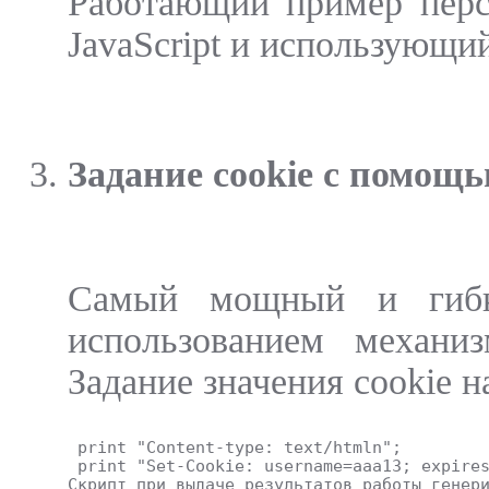
Работающий пример перс
JavaScript и использующи
Задание cookie с помощ
Самый мощный и гибк
использованием механи
Задание значения cookie н
 print "Content-type: text/htmln";
 print "Set-Cookie: username=aaa13; expire
Скрипт при выдаче результатов работы генер