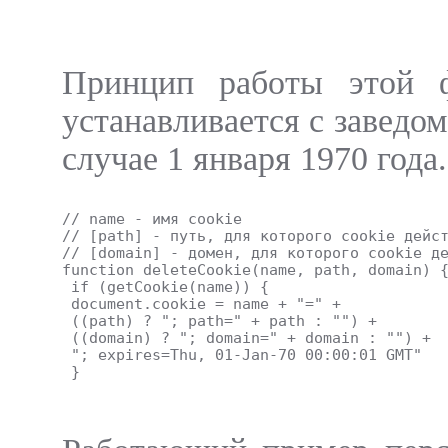
Принцип работы этой ф
устанавливается с заведо
случае 1 января 1970 года.
// name - имя cookie
// [path] - путь, для которого cookie дейс
// [domain] - домен, для которого cookie д
function deleteCookie(name, path, domain) 
 if (getCookie(name)) {
 document.cookie = name + "=" + 
 ((path) ? "; path=" + path : "") +
 ((domain) ? "; domain=" + domain : "") +
 "; expires=Thu, 01-Jan-70 00:00:01 GMT"
 }