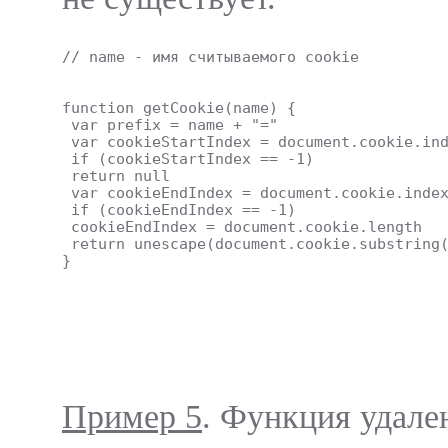
// name - имя считываемого cookie
function getCookie(name) {
 var prefix = name + "="
 var cookieStartIndex = document.cookie.in
 if (cookieStartIndex == -1)
 return null
 var cookieEndIndex = document.cookie.inde
 if (cookieEndIndex == -1)
 cookieEndIndex = document.cookie.length
 return unescape(document.cookie.substring
}
Пример 5
. Функция удале