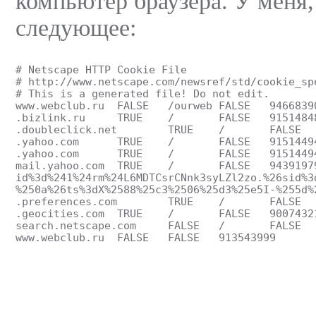
компьютер браузера. У меня,
следующее:
# Netscape HTTP Cookie File
# http://www.netscape.com/newsref/std/cookie_sp
# This is a generated file! Do not edit.
id%3d%241%24rm%24L6MDTCsrCNnk3syLZl2zo.%26sid%3
%250a%26ts%3dX%2588%25c3%2506%25d3%25e5I-%255d%