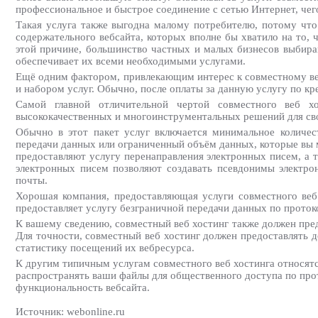
профессиональное и быстрое соединение с сетью Интернет, чег
Такая услуга также выгодна малому потребителю, потому что
содержательного вебсайта, которых вполне бы хватило на то, 
этой причине, большинство частных и малых бизнесов выбираю
обеспечивает их всеми необходимыми услугами.
Ещё одним фактором, привлекающим интерес к совместному веб
и набором услуг. Обычно, после оплаты за данную услугу по кр
Самой главной отличительной чертой совместного веб х
высококачественных и многоинструментальных решений для сво
Обычно в этот пакет услуг включается минимальное количес
передачи данных или ограниченный объём данных, которые вы 
предоставляют услугу перенаправления электронных писем, а 
электронных писем позволяют создавать псевдонимы электр
почты.
Хорошая компания, предоставляющая услуги совместного веб 
предоставляет услугу безграничной передачи данных по проток
К вашему сведению, совместный веб хостинг также должен предо
Для точности, совместный веб хостинг должен предоставлять 
статистику посещений их вебресурса.
К другим типичным услугам совместного веб хостинга относятс
распространять ваши файлы для общественного доступа по про
функциональность вебсайта.
Источник: webonline.ru