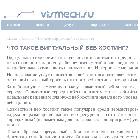
главная
новости
услуги
портфолио
контак
главная
/
Хостинг
/ Что такое виртуальный Веб Хостинг?
ЧТО ТАКОЕ ВИРТУАЛЬНЫЙ ВЕБ ХОСТИНГ?
Виртуальный или совместный веб хостинг занимается предоста
не в состоянии в одиночку обеспечивать устойчивое соединени
потребителям возможность использования Интернета с меньши
Использование услуг совместного веб хостинга позволяет этим
основной начальный уровень платного веб хостинга, который м
За небольшую ежемесячную плату, совместный веб хостинг д
сервере. Совместные серверы обеспечивают частные вебсайты
идеальным решением для нужд веб хостинга начального уровня
вебстраниц.
Совместный веб хостинг также популярен среди вебмастеров-
надёжное размещение ваших веб ресурсов в сети Интернет.
"прозрачным" (не заметным для пользователя или программ) ус
почты.
Таким образом, виртуальный веб хостинг очень популярен ср
более важно небольшую оплату. Оплачивая за услуги совмест