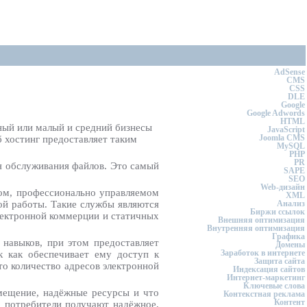
AdSense
CMS
CSS
DLE
Google
Google Adwords
HTML
ный или малый и средний бизнесы
JavaScript
Joomla CMS
б хостинг предоставляет таким
MySQL
PHP
PR
ля обслуживания файлов. Это самый
SAPE
SEO
Web-дизайн
ом, профессионально управляемом
XML
ой работы. Такие службы являются
Анализ
Биржи ссылок
лектронной коммерции и статичных
Внешняя оптимизация
Внутренняя оптимизация
Графика
 навыков, при этом предоставляет
Домены
Заработок в интернете
к как обеспечивает ему доступ к
Защита сайта
то количество адресов электронной
Индексация сайтов
Интернет-маркетинг
Ключевые слова
змещение, надёжные ресурсы и что
Контекстная реклама
Контент
, потребители получают надёжное,