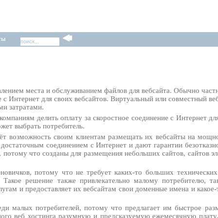
ты
влением места и обслуживанием файлов для вебсайта. Обычно част
е с Интернет для своих вебсайтов. Виртуальный или совместный ве
ми затратами.
 компаниям делить оплату за скоростное соединение с Интернет д
ожет выбрать потребитель.
аёт возможность своим клиентам размещать их вебсайты на мощн
 достаточным соединением с Интернет и дают гарантии безотказн
, потому что созданы для размещения небольших сайтов, сайтов э
новичков, потому что не требует каких-то больших технических
 Такое решение также привлекательно малому потребителю, та
лугам и предоставляет их вебсайтам свои доменные имена и какое-
еди малых потребителей, потому что предлагает им быстрое ра
ного веб хостинга разумную и предсказуемую ежемесячную плату