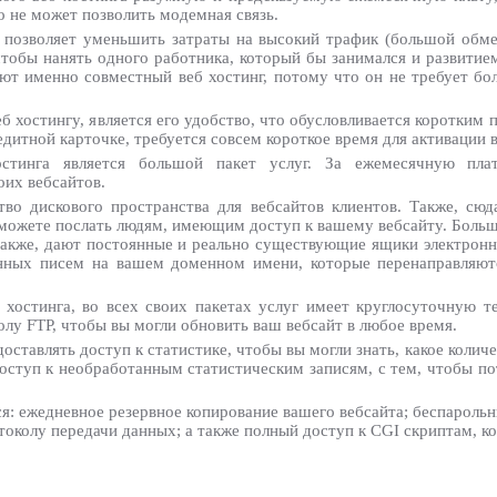
о не может позволить модемная связь.
 позволяет уменьшить затраты на высокий трафик (большой обм
чтобы нанять одного работника, который бы занимался и развитие
т именно совместный веб хостинг, потому что он не требует бол
 хостингу, является его удобство, что обусловливается коротким
едитной карточке, требуется совсем короткое время для активации 
остинга является большой пакет услуг. За ежемесячную пла
их вебсайтов.
тво дискового пространства для вебсайтов клиентов. Также, сю
можете послать людям, имеющим доступ к вашему вебсайту. Больш
также, дают постоянные и реально существующие ящики электронн
онных писем на вашем доменном имени, которые перенаправляют
хостинга, во всех своих пакетах услуг имеет круглосуточную 
олу FTP, чтобы вы могли обновить ваш вебсайт в любое время.
ставлять доступ к статистике, чтобы вы могли знать, какое колич
доступ к необработанным статистическим записям, с тем, чтобы п
я: ежедневное резервное копирование вашего вебсайта; беспарольн
токолу передачи данных; а также полный доступ к CGI скриптам, 