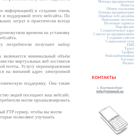
Методы продвижения
Новости
Обмен ссылками
ен информацией) и создание очень
Основы продвижения
м и поддержкой этого вебсайта. По
Ошибки web-дизайна
Поисковые системы
ьших затрат и практически всегда
Полезные сервисы
Портфолио
Семантическое ядро
 промежутком времени на установку
Советы по продвижению
вебсайта.
Создание сайтов
Социальные сети
ту потребители получают набор
ТИЦ
Траст
Трафик
да включается минимальный объём
Файлообменники
Хостинг
инство виртуальных веб хостингов
Яндекс
ой почты. Услугу перенаправления
ся на внешний адрес электронной
КОНТАКТЫ
техническую поддержку. Она также
г. Екатеринбург
info@vismech.ru
ество людей посещают ваш вебсайт.
отребители могли проанализировать
ый FTP сервер, чтобы вы могли
которые позволяют улучшить