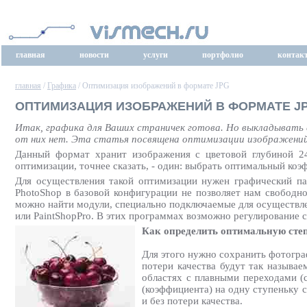
главная
новости
услуги
портфолио
контак
главная
/
Графика
/ Оптимизация изображений в формате JPG
ОПТИМИЗАЦИЯ ИЗОБРАЖЕНИЙ В ФОРМАТЕ J
Итак, графика для Ваших страничек готова. Но выкладывать ее
от них нет. Эта статья посвящена оптимизации изображени
Данный формат хранит изображения c цветовой глубиной 24
оптимизации, точнее сказать, - один: выбрать оптимальный коэ
Для осуществления такой оптимизации нужен графический пак
PhotoShop в базовой конфигурации не позволяет нам свободно
можно найти модули, специально подключаемые для осуществле
или PaintShopPro. В этих программах возможно регулирование с
Как определить оптимальную сте
Для этого нужно сохранить фотогра
потери качества будут так называ
областях с плавными переходами (
(коэффициента) на одну ступеньку 
и без потери качества.