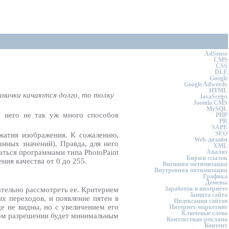
AdSense
CMS
CSS
DLE
Google
Google Adwords
HTML
ранички качаются долго, то толку
JavaScript
Joomla CMS
MySQL
У него не так уж много способов
PHP
PR
SAPE
SEO
сжатия изображения. К сожалению,
Web-дизайн
анных значений). Правда, для него
XML
ться программами типа PhotoPaint
Анализ
Биржи ссылок
ния качества от 0 до 255.
Внешняя оптимизация
Внутренняя оптимизация
Графика
Домены
Заработок в интернете
ательно рассмотреть ее. Критерием
Защита сайта
х переходов, и появление пятен в
Индексация сайтов
е не видны, но с увеличением его
Интернет-маркетинг
Ключевые слова
ком разрешении будет минимальным
Контекстная реклама
Контент