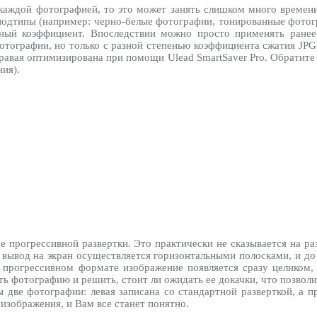
каждой фотографией, то это может занять слишком много времени
одтипы (например: черно-белые фотографии, тонированные фотогра
ный коэффициент. Впоследствии можно просто применять ранее
ографии, но только с разной степенью коэффициента сжатия JPG. 
 правая оптимизирована при помощи Ulead SmartSaver Pro. Обратит
ния).
 прогрессивной развертки. Это практически не сказывается на ра
 вывод на экран осуществляется горизонтальными полосками, и до
 прогрессивном формате изображение появляется сразу целиком,
ть фотографию и решить, стоит ли ожидать ее докачки, что позвол
 две фотографии: левая записана со стандартной разверткой, а п
 изображения, и Вам все станет понятно.