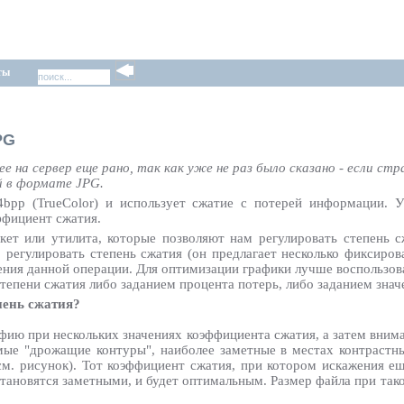
ты
PG
 на сервер еще рано, так как уже не раз было сказано - если ст
й в формате JPG.
bpp (TrueColor) и использует сжатие с потерей информации. 
ффициент сжатия.
ет или утилита, которые позволяют нам регулировать степень 
 регулировать степень сжатия (он предлагает несколько фиксиров
ния данной операции. Для оптимизации графики лучше воспользова
тепени сжатия либо заданием процента потерь, либо заданием значе
пень сжатия?
фию при нескольких значениях коэффициента сжатия, а затем вним
емые "дрожащие контуры", наиболее заметные в местах контрастны
см. рисунок). Тот коэффициент сжатия, при котором искажения ещ
становятся заметными, и будет оптимальным. Размер файла при та