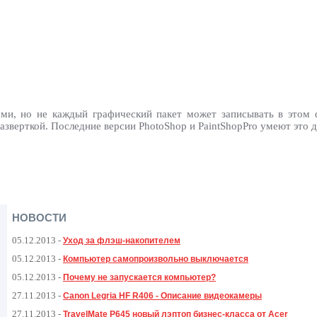
ами, но не каждый графический пакет может записывать в этом 
зверткой. Последние версии PhotoShop и PaintShopPro умеют это д
НОВОСТИ
05.12.2013
-
Уход за флэш-накопителем
05.12.2013
-
Компьютер самопроизвольно выключается
05.12.2013
-
Почему не запускается компьютер?
27.11.2013
-
Canon Legria HF R406 - Описание видеокамеры
27.11.2013
-
TravelMate P645 новый лэптоп бизнес-класса от Acer