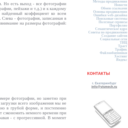
Методы продвижения
. Но есть выход - все фотографии
Новости
фии, пейзажи и т.д.) и к каждому
Обмен ссылками
Основы продвижения
 найденный коэффициент ко всем
Ошибки web-дизайна
Слева - фотография, записанная в
Поисковые системы
Полезные сервисы
е внимание на размеры фотографий:
Портфолио
Семантическое ядро
Советы по продвижению
Создание сайтов
Социальные сети
ТИЦ
Траст
Трафик
Файлообменники
Хостинг
Яндекс
КОНТАКТЫ
г. Екатеринбург
info@vismech.ru
змере фотографии, но заметно при
 загрузки всего изображения мы не
 но в грубой форме, и постепенно
ит сэкономить немного времени при
равая - с прогрессивной. В момент