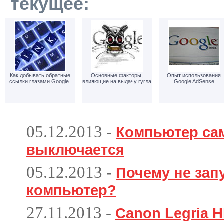
текущее:
Как добывать обратные
Основные факторы,
Опыт использования
ссылки глазами Google.
влияющие на выдачу гугла
Google AdSense
05.12.2013
-
Компьютер са
выключается
05.12.2013
-
Почему не зап
компьютер?
27.11.2013
-
Canon Legria H