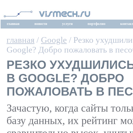
главная
новости
услуги
портфолио
контак
главная
/
Google
/ Резко ухудшили
Google? Добро пожаловать в пес
РЕЗКО УХУДШИЛИС
В GOOGLE? ДОБРО
ПОЖАЛОВАТЬ В ПЕ
Зачастую, когда сайты толь
базу данных, их рейтинг м
сравнительно высок, учитыв