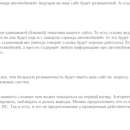
аренда автомобилей» ведущая на наш сайт будет релевантной. А сс
 одинаковой (близкой) тематики нашего сайта. То есть ссылка вед
если она будет еще и с анкором «аренда автомобилей» то это будет
 ссылочный вес (иногда говорят ссылка будет хорошо работать). Ес
автомобилей, а просто содержит любую информацию про автомобили,
с.
лок, тем большую релевантность будет иметь наш сайт по запросу
исковых систем.
е намного сложнее чем может показаться на первый взгляд. Алгори
ровать, наблюдать и делать выводы. Можно предположить что если
» ПС. Так и есть, и это не предположение а проверенная действите