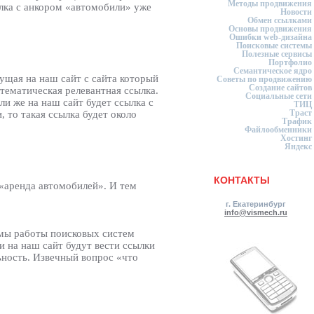
Методы продвижения
ылка с анкором «автомобили» уже
Новости
Обмен ссылками
Основы продвижения
Ошибки web-дизайна
Поисковые системы
Полезные сервисы
Портфолио
Семантическое ядро
ущая на наш сайт с сайта который
Советы по продвижению
Создание сайтов
 тематическая релевантная ссылка.
Социальные сети
ли же на наш сайт будет ссылка с
ТИЦ
Траст
 то такая ссылка будет около
Трафик
Файлообменники
Хостинг
Яндекс
КОНТАКТЫ
 «аренда автомобилей». И тем
г. Екатеринбург
info@vismech.ru
тмы работы поисковых систем
 на наш сайт будут вести ссылки
льность. Извечный вопрос «что