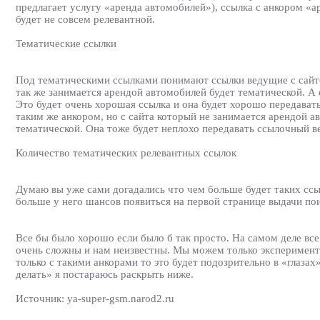
предлагает услугу «аренда автомобилей»), ссылка с анкором «
будет не совсем релевантной.
Тематические ссылки
Под тематическими ссылками понимают ссылки ведущие с сайтов
так же занимается арендой автомобилей будет тематической. А 
Это будет очень хорошая ссылка и она будет хорошо передавать
таким же анкором, но с сайта который не занимается арендой 
тематической. Она тоже будет неплохо передавать ссылочный ве
Количество тематических релевантных ссылок
Думаю вы уже сами догадались что чем больше будет таких ссы
больше у него шансов появиться на первой странице выдачи по
Все бы было хорошо если было б так просто. На самом деле вс
очень сложны и нам неизвестны. Мы можем только эксперименти
только с такими анкорами то это будет подозрительно в «глазах
делать» я постараюсь раскрыть ниже.
Источник: ya-super-gsm.narod2.ru