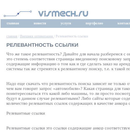
главная
новости
услуги
портфолио
контак
главная
/
Внешняя оптимизация
/ Релевантность ссылки
РЕЛЕВАНТНОСТЬ ССЫЛКИ
Что же такое релевантность? Давайте для начала разберемся с о
это степень соответствия страницы введенному поисковому запр
содержащие информацию о том как и где сделать заказ на аре
системы так же стремятся к релевантному поиску, т.е. к такой 
Надо еще скачать что релевантность поиска зависит не только 
чем вам говорит запрос «автомобили»? Какая страница для тако
поинтересоваться ттх какой либо машины, то ли просто посмотр
будут в данном случае релевантными? Либо сайты которые сод
количество релевантных ссылок содержащих в качестве анкора 
Релевантные ссылки
Релевантные ссылки это ссылки содержащие анкор соответству