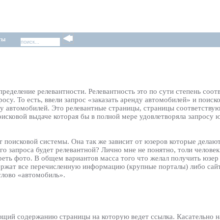
ты
пределение релевантности. Релевантность это по сути степень соот
осу. То есть, ввели запрос «заказать аренду автомобилей» и поиск
нду автомобилей. Это релевантные страницы, страницы соответств
поисковой выдаче которая бы в полной мере удовлетворяла запросу ю
от поисковой системы. Она так же зависит от юзеров которые дела
го запроса будет релевантной? Лично мне не понятно, толи человек
еть фото. В общем вариантов масса того что желал получить юзер 
ержат все перечисленную информацию (крупные порталы) либо сай
слово «автомобиль».
ющий содержанию страницы на которую ведет ссылка. Касательно н