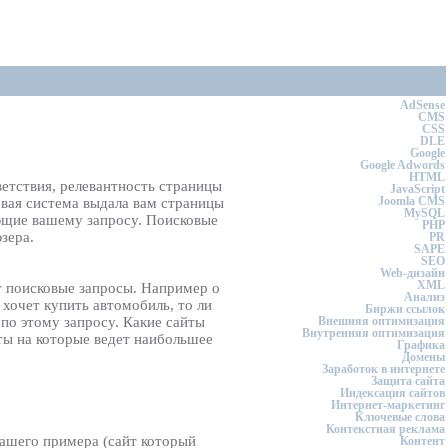
AdSense
CMS
CSS
DLE
Google
Google Adwords
HTML
ветствия, релевантность страницы
JavaScript
Joomla CMS
овая система выдала вам страницы
MySQL
ующие вашему запросу. Поисковые
PHP
зера.
PR
SAPE
SEO
Web-дизайн
XML
ют поисковые запросы. Например о
Анализ
 хочет купить автомобиль, то ли
Биржи ссылок
по этому запросу. Какие сайты
Внешняя оптимизация
Внутренняя оптимизация
ты на которые ведет наибольшее
Графика
Домены
Заработок в интернете
Защита сайта
Индексация сайтов
Интернет-маркетинг
Ключевые слова
Контекстная реклама
ашего примера (сайт который
Контент