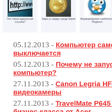
Что такое идеальная
Sape.ru лидер среди бирж!
Формирование сниппета
ссылка?
Яндексе
05.12.2013
-
Компьютер сам
выключается
05.12.2013
-
Почему не запу
компьютер?
27.11.2013
-
Canon Legria HF
видеокамеры
27.11.2013
-
TravelMate P64
бизнес-класса от Acer