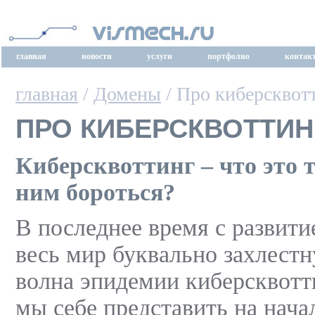
главная
новости
услуги
портфолио
контак
главная
/
Домены
/ Про киберсквот
ПРО КИБЕРСКВОТТИН
Киберсквоттинг – что это т
ним бороться?
В последнее время с развити
весь мир буквально захлест
волна эпидемии киберсквотти
мы себе представить на нача