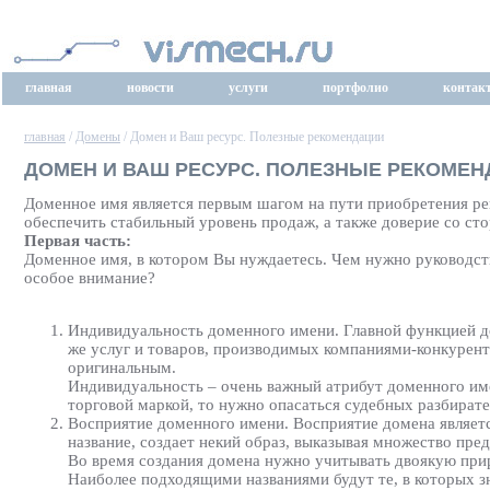
главная
новости
услуги
портфолио
контак
главная
/
Домены
/ Домен и Ваш ресурс. Полезные рекомендации
ДОМЕН И ВАШ РЕСУРС. ПОЛЕЗНЫЕ РЕКОМЕ
Доменное имя является первым шагом на пути приобретения р
обеспечить стабильный уровень продаж, а также доверие со ст
Первая часть:
Доменное имя, в котором Вы нуждаетесь. Чем нужно руководст
особое внимание?
Индивидуальность доменного имени. Главной функцией до
же услуг и товаров, производимых компаниями-конкурент
оригинальным.
Индивидуальность – очень важный атрибут доменного име
торговой маркой, то нужно опасаться судебных разбират
Восприятие доменного имени. Восприятие домена являетс
название, создает некий образ, выказывая множество пре
Во время создания домена нужно учитывать двоякую прир
Наиболее подходящими названиями будут те, в которых з