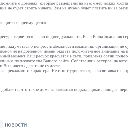
 вспомнить о доменах, которые размещены на некоммерческих хост
е не будет стоить ничего, Вам не нужно будет платить ни за регис
ляющие все преимущства:
ресурс теряет всю свою индивидуальность. Если Ваша компания сер
яет задуматься о непрезентабельности компании, организация не с
 экономия на доменном имени оказать положительное внимание на 
анный момент Ваш ресурс красуется в сети, привлекая сотни пользо
оянным пользователям Вашего сайта. Собственник ресурса, на кото
и Вы ничего сделать не сумеете.
авка рекламного характера. Не стоит удивляться, если вставка с н
добавить, что такие домены являются подходящими лишь для перс
НОВОСТИ