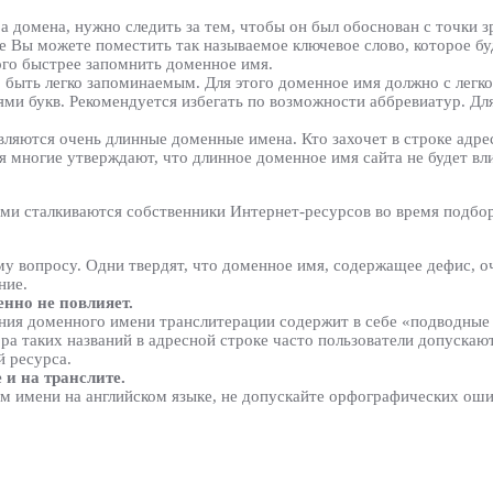
 домена, нужно следить за тем, чтобы он был обоснован с точки 
ие Вы можете поместить так называемое ключевое слово, которое б
го быстрее запомнить доменное имя.
быть легко запоминаемым. Для этого доменное имя должно с легко
ми букв. Рекомендуется избегать по возможности аббревиатур. Для
ляются очень длинные доменные имена. Кто захочет в строке адре
я многие утверждают, что длинное доменное имя сайта не будет вл
ыми сталкиваются собственники Интернет-ресурсов во время подбо
му вопросу. Одни твердят, что доменное имя, содержащее дефис, о
ние.
енно не повлияет.
ания доменного имени транслитерации содержит в себе «подводные
бора таких названий в адресной строке часто пользователи допуска
 ресурса.
 и на транслите.
м имени на английском языке, не допускайте орфографических оши