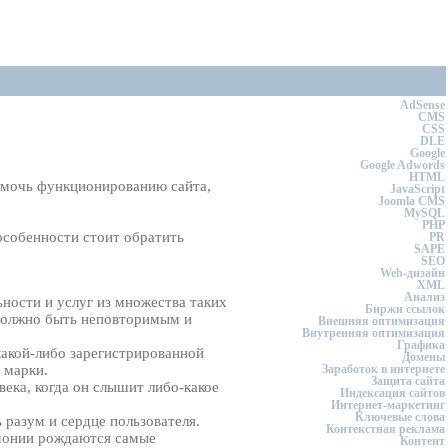
AdSense
CMS
CSS
DLE
Google
Google Adwords
HTML
омочь функционированию сайта,
JavaScript
Joomla CMS
MySQL
PHP
особенности стоит обратить
PR
SAPE
SEO
Web-дизайн
XML
Анализ
ности и услуг из множества таких
Биржи ссылок
 должно быть неповторимым и
Внешняя оптимизация
Внутренняя оптимизация
Графика
какой-либо зарегистрированной
Домены
Заработок в интернете
 марки.
Защита сайта
ека, когда он слышит либо-какое
Индексация сайтов
Интернет-маркетинг
Ключевые слова
разум и сердце пользователя.
Контекстная реклама
рмонии рождаются самые
Контент