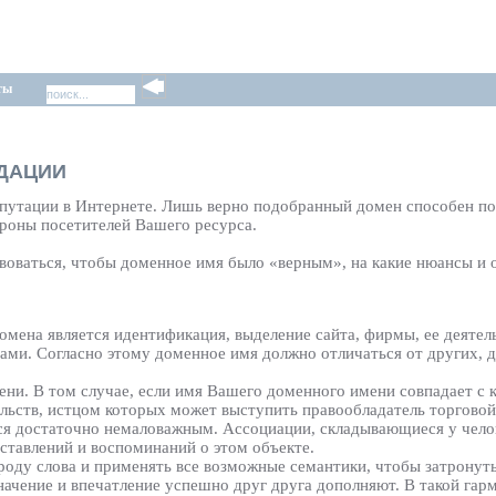
ты
НДАЦИИ
епутации в Интернете. Лишь верно подобранный домен способен п
ороны посетителей Вашего ресурса.
воваться, чтобы доменное имя было «верным», на какие нюансы и 
мена является идентификация, выделение сайта, фирмы, ее деятель
ами. Согласно этому доменное имя должно отличаться от других,
ни. В том случае, если имя Вашего доменного имени совпадает с 
ельств, истцом которых может выступить правообладатель торговой
я достаточно немаловажным. Ассоциации, складывающиеся у челов
дставлений и воспоминаний о этом объекте.
оду слова и применять все возможные семантики, чтобы затронуть 
начение и впечатление успешно друг друга дополняют. В такой га