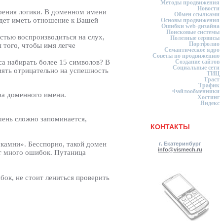
Методы продвижения
Новости
зрения логики. В доменном имени
Обмен ссылками
удет иметь отношение к Вашей
Основы продвижения
Ошибки web-дизайна
Поисковые системы
стью воспроизводиться на слух,
Полезные сервисы
Портфолио
 того, чтобы имя легче
Семантическое ядро
Советы по продвижению
Создание сайтов
са набирать более 15 символов? В
Социальные сети
иять отрицательно на успешность
ТИЦ
Траст
Трафик
Файлообменники
ра доменного имени.
Хостинг
Яндекс
чень сложно запоминается,
КОНТАКТЫ
 камни». Бесспорно, такой домен
г. Екатеринбург
info@vismech.ru
ют много ошибок. Путаница
бок, не стоит лениться проверить