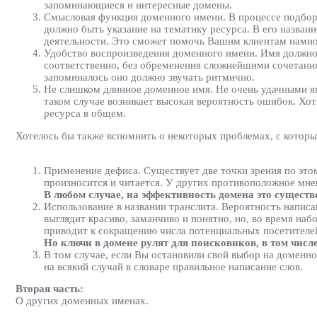
запоминающиеся и интересные домены.
Смысловая функция доменного имени. В процессе подбора
должно быть указание на тематику ресурса. В его назван
деятельности. Это сможет помочь Вашим клиентам намно
Удобство воспроизведения доменного имени. Имя должно 
соответственно, без обременения сложнейшими сочетания
запоминалось оно должно звучать ритмично.
Не слишком длинное доменное имя. Не очень удачными яв
таком случае возникает высокая вероятность ошибок. Хот
ресурса в общем.
Хотелось бы также вспомнить о некоторых проблемах, с котор
Применение дефиса. Существует две точки зрения по это
произносится и читается. У других противоположное мне
В любом случае, на эффективность домена это существ
Использование в названии транслита. Вероятность напис
выглядит красиво, заманчиво и понятно, но, во время на
приводит к сокращению числа потенциальных посетителей
Но ключи в домене рулят для поисковиков, в том числе
В том случае, если Вы остановили свой выбор на доменно
на всякий случай в словаре правильное написание слов.
Вторая часть:
О других доменных именах.