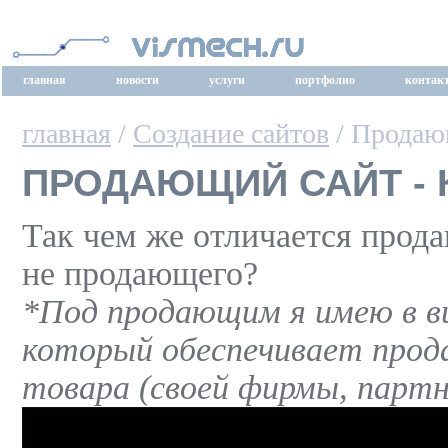
главная
новости
услуги
портфолио
контак
главная
/
Создание сайтов
/ Продающ
ПРОДАЮЩИЙ САЙТ - 
Так чем же отличается прода
не продающего?
*Под продающим я имею в в
который обеспечивает прод
товара (своей фирмы, парт