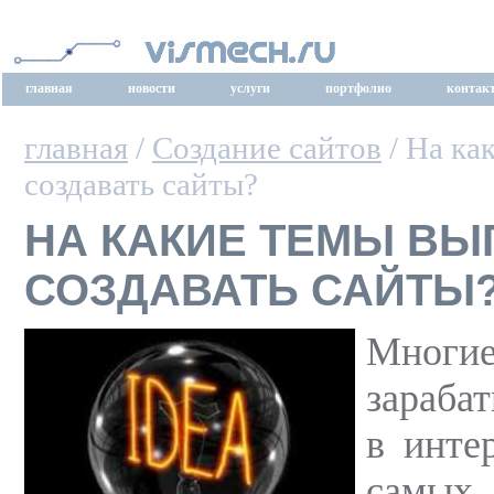
главная
новости
услуги
портфолио
контак
главная
/
Создание сайтов
/ На ка
создавать сайты?
НА КАКИЕ ТЕМЫ ВЫ
СОЗДАВАТЬ САЙТЫ
Мног
зараба
в инте
самых