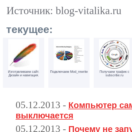
Источник: blog-vitalika.ru
текущее:
Изготавливаем сайт.
Подключаем Mod_rewrite
Получаем трафик с
Дизайн и навигация.
subscribe.ru
05.12.2013
-
Компьютер са
выключается
05.12.2013
-
Почему не зап