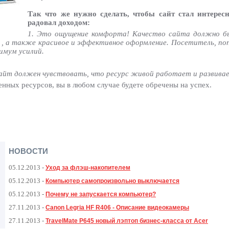
Так что же нужно сделать, чтобы сайт стал интерес
радовал доходом:
1. Это ощущение комфорта! Качество сайта должно б
u , а также красивое и эффективное оформление. Посетитель, по
имум усилий.
 сайт должен чувствовать, что ресурс живой работает и развива
енных ресурсов, вы в любом случае будете обречены на успех.
НОВОСТИ
05.12.2013
-
Уход за флэш-накопителем
05.12.2013
-
Компьютер самопроизвольно выключается
05.12.2013
-
Почему не запускается компьютер?
27.11.2013
-
Canon Legria HF R406 - Описание видеокамеры
27.11.2013
-
TravelMate P645 новый лэптоп бизнес-класса от Acer