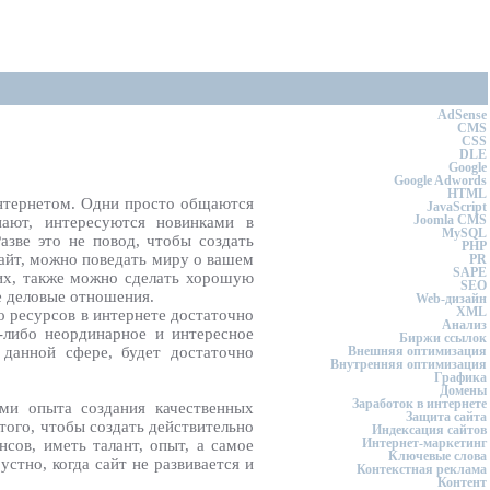
AdSense
CMS
CSS
DLE
Google
Google Adwords
HTML
нтернетом. Одни просто общаются
JavaScript
Joomla CMS
упают, интересуются новинками в
MySQL
азве это не повод, чтобы создать
PHP
айт, можно поведать миру о вашем
PR
SAPE
мих, также можно сделать хорошую
SEO
е деловые отношения.
Web-дизайн
XML
то ресурсов в интернете достаточно
Анализ
-либо неординарное и интересное
Биржи ссылок
 данной сфере, будет достаточно
Внешняя оптимизация
Внутренняя оптимизация
Графика
Домены
Заработок в интернете
ми опыта создания качественных
Защита сайта
 того, чтобы создать действительно
Индексация сайтов
Интернет-маркетинг
сов, иметь талант, опыт, а самое
Ключевые слова
устно, когда сайт не развивается и
Контекстная реклама
Контент