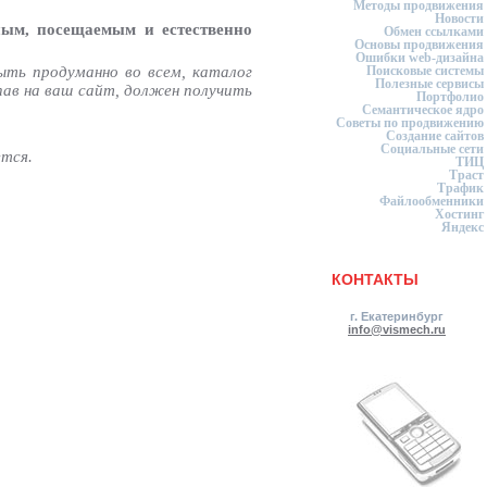
Методы продвижения
Новости
ным, посещаемым и естественно
Обмен ссылками
Основы продвижения
Ошибки web-дизайна
ыть продуманно во всем,
каталог
Поисковые системы
Полезные сервисы
пав на ваш сайт, должен получить
Портфолио
Семантическое ядро
Советы по продвижению
Создание сайтов
Социальные сети
ется.
ТИЦ
Траст
Трафик
Файлообменники
Хостинг
Яндекс
КОНТАКТЫ
г. Екатеринбург
info@vismech.ru