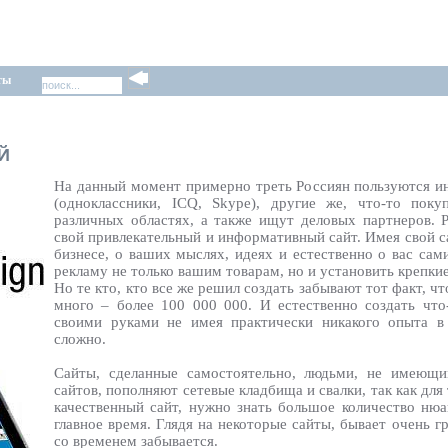
ты
Й
На данный момент примерно треть Россиян пользуются и
(одноклассники, ICQ, Skype), другие же, что-то пок
различных областях, а также ищут деловых партнеров. Р
свой привлекательный и информативный сайт. Имея свой с
бизнесе, о ваших мыслях, идеях и естественно о вас са
рекламу не только вашим товарам, но и установить крепки
Но те кто, кто все же решил создать забывают тот факт, ч
много – более 100 000 000. И естественно создать что
своими руками не имея практически никакого опыта в
сложно.
Сайты, сделанные самостоятельно, людьми, не имеющи
сайтов, пополняют сетевые кладбища и свалки, так как для
качественный сайт, нужно знать большое количество нюан
главное время. Глядя на некоторые сайты, бывает очень гр
со временем забывается.