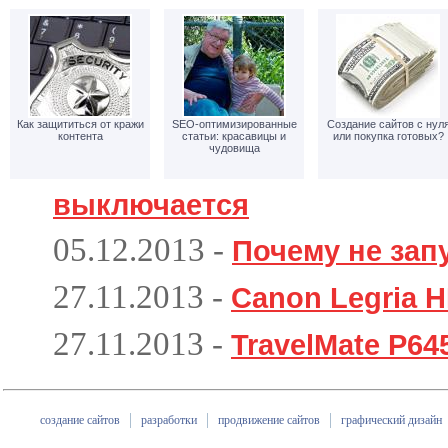
Как защититься от кражи
SEO-оптимизированные
Создание сайтов с нул
контента
статьи: красавицы и
или покупка готовых?
чудовища
выключается
05.12.2013
-
Почему не зап
27.11.2013
-
Canon Legria 
27.11.2013
-
TravelMate P64
создание сайтов
разработки
продвижение сайтов
графический дизайн