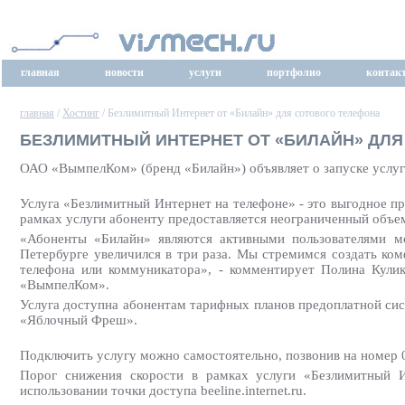
главная
новости
услуги
портфолио
контак
главная
/
Хостинг
/ Безлимитный Интернет от «Билайн» для сотового телефона
БЕЗЛИМИТНЫЙ ИНТЕРНЕТ ОТ «БИЛАЙН» ДЛ
ОАО «ВымпелКом» (бренд «Билайн») объявляет о запуске услуг
Услуга «Безлимитный Интернет на телефоне» - это выгодное п
рамках услуги абоненту предоставляется неограниченный объем 
«Абоненты «Билайн» являются активными пользователями мо
Петербурге увеличился в три раза. Мы стремимся создать ко
телефона или коммуникатора», - комментирует Полина Кулик
«ВымпелКом».
Услуга доступна абонентам тарифных планов предоплатной сис
«Яблочный Фреш».
Подключить услугу можно самостоятельно, позвонив на номер 
Порог снижения скорости в рамках услуги «Безлимитный И
использовании точки доступа beeline.internet.ru.