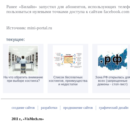
Ранее «Билайн» запустил для абонентов, использующих телеф
пользоваться нулевыми точками доступа к сайтам facebook.com
Источник: mini-portal.ru
текущее:
На что обратить внимание
Список бесплатных
Зона РФ открылась дл
при выборе хостинга?
хостингов, преимущества
всех (запрещенные
и недостатки
домены - стоп-лист)
создание сайтов
разработки
продвижение сайтов
графический дизайн
2011 г., «VisMech.ru»