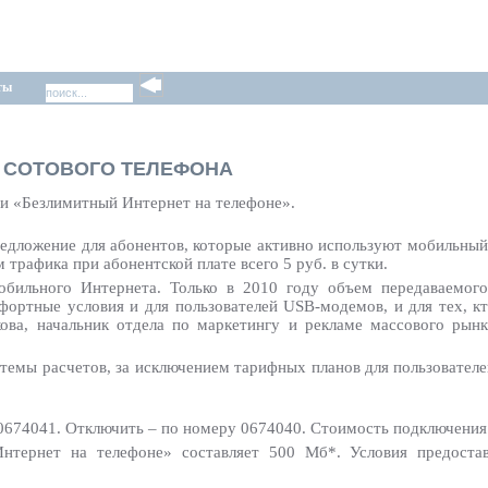
ты
Я СОТОВОГО ТЕЛЕФОНА
и «Безлимитный Интернет на телефоне».
редложение для абонентов, которые активно используют мобильный
трафика при абонентской плате всего 5 руб. в сутки.
бильного Интернета. Только в 2010 году объем передаваемого
мфортные условия и для пользователей USB-модемов, и для тех, 
ова, начальник отдела по маркетингу и рекламе массового рын
темы расчетов, за исключением тарифных планов для пользовател
0674041. Отключить – по номеру 0674040. Стоимость подключения 
нтернет на телефоне» составляет 500 Mб*. Условия предостав