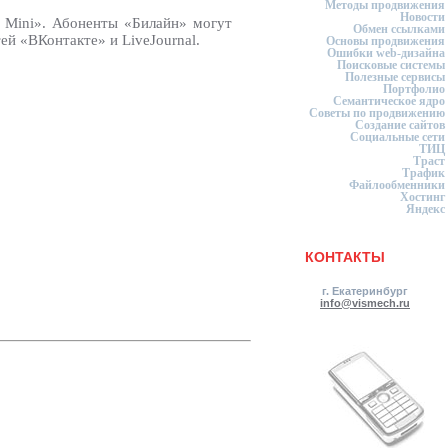
Методы продвижения
Новости
a Mini». Абоненты «Билайн» могут
Обмен ссылками
ей «ВКонтакте» и LiveJournal.
Основы продвижения
Ошибки web-дизайна
Поисковые системы
Полезные сервисы
Портфолио
Семантическое ядро
Советы по продвижению
Создание сайтов
Социальные сети
ТИЦ
Траст
Трафик
Файлообменники
Хостинг
Яндекс
КОНТАКТЫ
г. Екатеринбург
info@vismech.ru