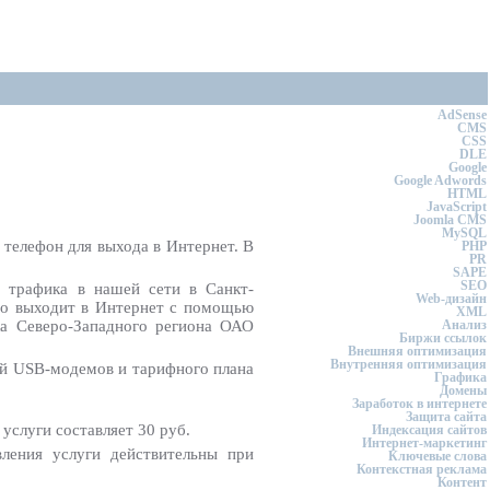
AdSense
CMS
CSS
DLE
Google
Google Adwords
HTML
JavaScript
Joomla CMS
MySQL
 телефон для выхода в Интернет. В
PHP
PR
SAPE
SEO
 трафика в нашей сети в Санкт-
Web-дизайн
кто выходит в Интернет с помощью
XML
ка Северо-Западного региона ОАО
Анализ
Биржи ссылок
Внешняя оптимизация
Внутренняя оптимизация
ей USB-модемов и тарифного плана
Графика
Домены
Заработок в интернете
Защита сайта
услуги составляет 30 руб.
Индексация сайтов
Интернет-маркетинг
ления услуги действительны при
Ключевые слова
Контекстная реклама
Контент