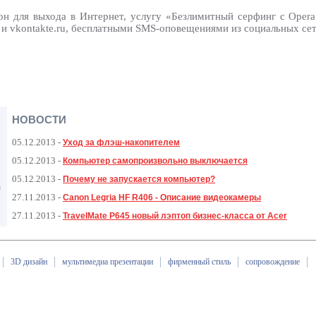
он для выхода в Интернет, услугу «Безлимитный серфинг с Oper
 и vkontakte.ru, бесплатными SMS-оповещениями из социальных сет
НОВОСТИ
05.12.2013
-
Уход за флэш-накопителем
05.12.2013
-
Компьютер самопроизвольно выключается
05.12.2013
-
Почему не запускается компьютер?
я
27.11.2013
-
Canon Legria HF R406 - Описание видеокамеры
27.11.2013
-
TravelMate P645 новый лэптоп бизнес-класса от Acer
3D дизайн
мультимедиа презентации
фирменный стиль
сопровождение