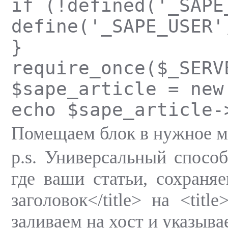
if (!defined('_SAPE
define('_SAPE_USER'
}
require_once($_SERV
$sape_article = new
echo $sape_article-
Помещаем блок в нужное ме
p.s. Универсальный спосо
где ваши статьи, сохраня
заголовок</title> на <titl
заливаем на хост и указывае