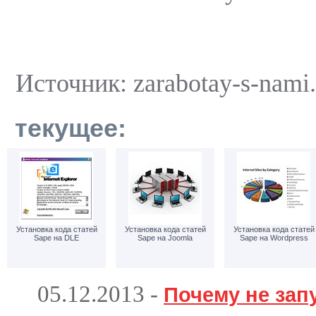
Источник: zarabotay-s-nami.
текущее:
Установка кода статей
Установка кода статей
Установка кода статей
Sape на DLE
Sape на Joomla
Sape на Wordpress
05.12.2013
-
Почему не зап