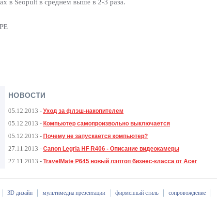
х в Seopult в среднем выше в 2-3 раза.
APE
НОВОСТИ
05.12.2013
-
Уход за флэш-накопителем
05.12.2013
-
Компьютер самопроизвольно выключается
05.12.2013
-
Почему не запускается компьютер?
27.11.2013
-
Canon Legria HF R406 - Описание видеокамеры
27.11.2013
-
TravelMate P645 новый лэптоп бизнес-класса от Acer
3D дизайн
мультимедиа презентации
фирменный стиль
сопровождение