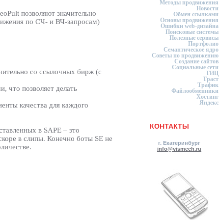
Методы продвижения
Новости
eoPult позволяют значительно
Обмен ссылками
Основы продвижения
вижения по СЧ- и ВЧ-запросам)
Ошибки web-дизайна
Поисковые системы
Полезные сервисы
Портфолио
Семантическое ядро
Советы по продвижению
Создание сайтов
Социальные сети
чительно со ссылочных бирж (с
ТИЦ
Траст
Трафик
, что позволяет делать
Файлообменники
Хостинг
Яндекс
иенты качества для каждого
КОНТАКТЫ
ставленных в SAPE – это
скоре в слипы. Конечно боты SE не
г. Екатеринбург
оличестве.
info@vismech.ru