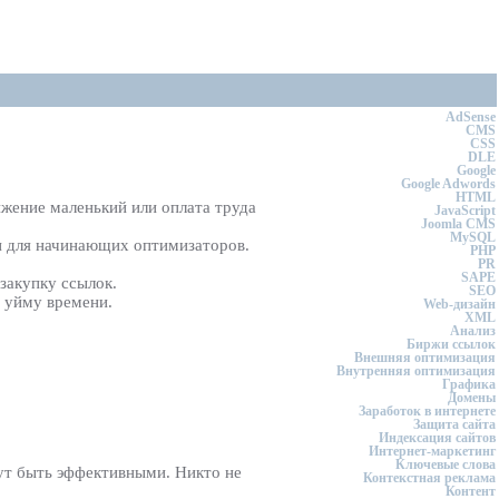
AdSense
CMS
CSS
DLE
Google
Google Adwords
HTML
ижение маленький или оплата труда
JavaScript
Joomla CMS
MySQL
о и для начинающих оптимизаторов.
PHP
PR
SAPE
закупку ссылок.
SEO
е уйму времени.
Web-дизайн
XML
Анализ
Биржи ссылок
Внешняя оптимизация
Внутренняя оптимизация
Графика
Домены
Заработок в интернете
Защита сайта
Индексация сайтов
Интернет-маркетинг
Ключевые слова
гут быть эффективными. Никто не
Контекстная реклама
Контент