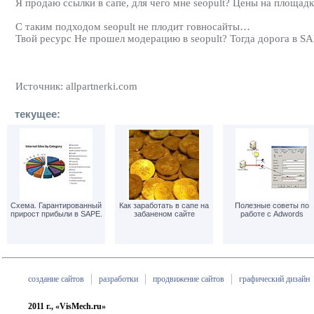
Я продаю ссылки в сапе, для чего мне seopult? Цены на площадка
С таким подходом seopult не плодит говносайты…
Твой ресурс Не прошел модерацию в seopult? Тогда дорога в S
Источник: allpartnerki.com
текущее:
Схема. Гарантированный
Как заработать в сапе на
Полезные советы по
прирост прибыли в SAPE.
забаненом сайте
работе с Adwords
создание сайтов
разработки
продвижение сайтов
графический дизайн
2011 г., «VisMech.ru»