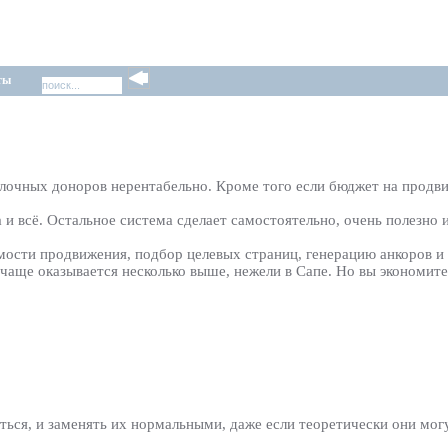
ты
сылочных доноров нерентабельно. Кроме того если бюджет на продв
ва и всё. Остальное система сделает самостоятельно, очень полезн
ости продвижения, подбор целевых страниц, генерацию анкоров и 
 чаще оказывается несколько выше, нежели в Сапе. Но вы экономит
ться, и заменять их нормальными, даже если теоретически они мо