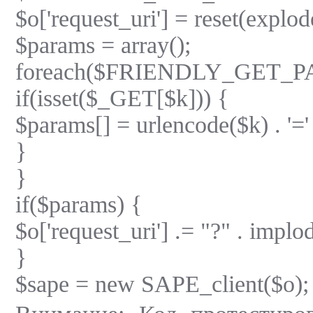
$o['request_uri'] = reset(exp
$params = array();
foreach($FRIENDLY_GET_PA
if(isset($_GET[$k])) {
$params[] = urlencode($k) . '=
}
}
if($params) {
$o['request_uri'] .= "?" . implo
}
$sape = new SAPE_client($o);