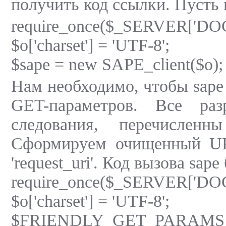
получить код ссылки. Пусть 
require_once($_SERVER['DO
$o['charset'] = 'UTF-8';
$sape = new SAPE_client($o);
Нам необходимо, чтобы sap
GET-параметров. Все ра
следования, перечисле
Сформируем очищенный UR
'request_uri'. Код вызова sape
require_once($_SERVER['DO
$o['charset'] = 'UTF-8';
$FRIENDLY_GET_PARAMS = arra