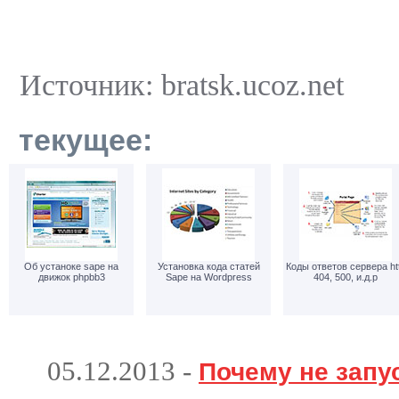
Источник: bratsk.ucoz.net
текущее:
Об устаноке sape на
Установка кода статей
Коды ответов сервера ht
движок phpbb3
Sape на Wordpress
404, 500, и.д.р
05.12.2013
-
Почему не запу