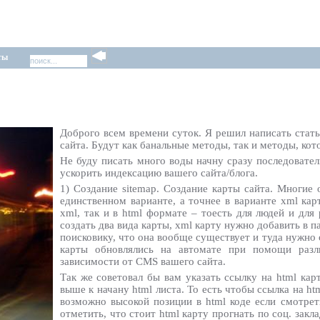
ты
Доброго всем времени суток. Я решил написать стать
сайта. Будут как банальные методы, так и методы, кот
Не буду писать много воды начну сразу последовател
ускорить индексацию вашего сайта/блога.
1) Создание sitemap. Создание карты сайта. Многие 
единственном варианте, а точнее в варианте xml кар
xml, так и в html формате – тоесть для людей и для
создать два вида карты, xml карту нужно добавить в па
поисковику, что она вообще существует и туда нужно 
карты обновлялись на автомате при помощи разл
зависимости от CMS вашего сайта.
Так же советовал бы вам указать ссылку на html кар
выше к начану html листа. То есть чтобы ссылка на ht
возможно высокой позиции в html коде если смотрет
отметить, что стоит html карту прогнать по соц. закла