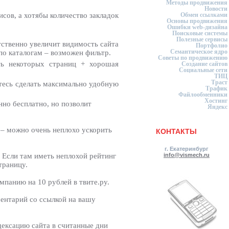
Методы продвижения
Новости
исов, а хотябы количество закладок
Обмен ссылками
Основы продвижения
Ошибки web-дизайна
Поисковые системы
Полезные сервисы
етственно увеличит видимость сайта
Портфолио
Семантическое ядро
по каталогам – возможен фильтр.
Советы по продвижению
ть некоторых страниц + хорошая
Создание сайтов
Социальные сети
ТИЦ
Траст
йтесь сделать максимально удобную
Трафик
Файлообменники
Хостинг
нно бесплатно, но позволит
Яндекс
а – можно очень неплохо ускорить
КОНТАКТЫ
г. Екатеринбург
 Если там иметь неплохой рейтинг
info@vismech.ru
траницу.
мпанию на 10 рублей в твите.ру.
ентарий со ссылкой на вашу
дексацию сайта в считанные дни