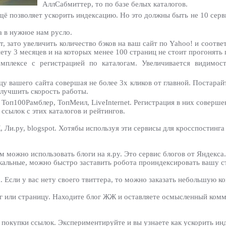
АллСабмиттер, то по базе белых каталогов.
ещё позволяет ускорить индексацию. Но это должны быть не 10 серв
а в нужное нам русло.
т, зато увеличить количество бэков на ваш сайт по Yahoo! и соотв
ту 3 месяцев и на которых менее 100 страниц не стоит прогонять 
мплексе с регистрацией по каталогам. Увеличивается видимос
цу вашего сайта совершая не более 3х кликов от главной. Постара
улучшить скорость работы.
 Топ100Рамблер, ТопМеил, LiveInternet. Регистрация в них соверше
ссылок с этих каталогов и рейтингов.
, Ли.ру, blogspot. Хотябы используя эти сервисы для кросспостинг
 можно использовать блоги на я.ру. Это сервис блогов от Яндекса.
кальные, можно быстро заставить робота проиндексировать вашу с
Если у вас нету своего твиттера, то можно заказать небольшую ко
г или страницу. Находите блог ЖЖ и оставляете осмысленный комм
о покупки ссылок. Экспериментируйте и вы узнаете как ускорить ин