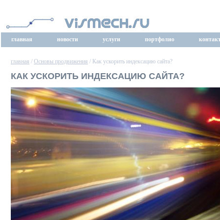
главная
новости
услуги
портфолио
контак
главная
/
Основы продвижения
/ Как ускорить индексацию сайта?
КАК УСКОРИТЬ ИНДЕКСАЦИЮ САЙТА?