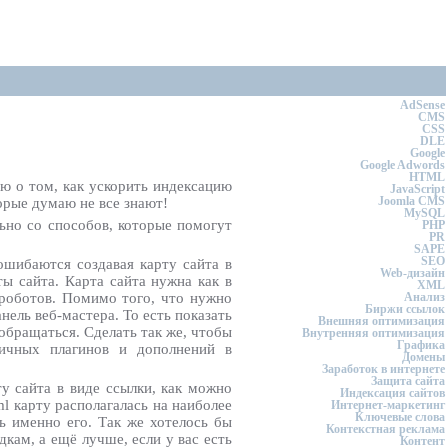
AdSense
CMS
CSS
DLE
Google
Google Adwords
HTML
ю о том, как ускорить индексацию
JavaScript
Joomla CMS
орые думаю не все знают!
MySQL
ьно со способов, которые помогут
PHP
PR
SAPE
SEO
ошибаются создавая карту сайта в
Web-дизайн
ты сайта. Карта сайта нужна как в
XML
 роботов. Помимо того, что нужно
Анализ
Биржи ссылок
нель веб-мастера. То есть показать
Внешняя оптимизация
обращаться. Сделать так же, чтобы
Внутренняя оптимизация
Графика
ичных плагинов и дополнений в
Домены
Заработок в интернете
Защита сайта
ту сайта в виде ссылки, как можно
Индексация сайтов
ml карту располагалась на наиболее
Интернет-маркетинг
Ключевые слова
ь именно его. Так же хотелось бы
Контекстная реклама
дкам, а ещё лучше, если у вас есть
Контент