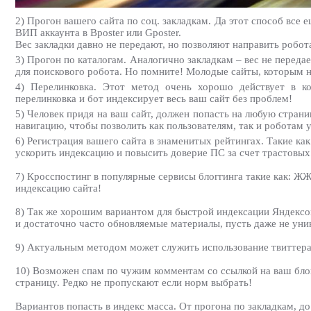
2) Прогон вашего сайта по соц. закладкам. Да этот способ все 
ВИП аккаунта в Bposter или Gposter.
Вес закладки давно не передают, но позволяют направить робот
3) Прогон по каталогам. Аналогично закладкам – вес не передае
для поискового робота. Но помните! Молодые сайты, которым не
4) Перелинковка. Этот метод очень хорошо действует в ко
перелинковка и бот индексирует весь ваш сайт без проблем!
5) Человек придя на ваш сайт, должен попасть на любую страни
навигацию, чтобы позволить как пользователям, так и роботам 
6) Регистрация вашего сайта в знаменитых рейтингах. Такие как
ускорить индексацию и повысить доверие ПС за счет трастовых 
7) Кросспостинг в популярные сервисы блоггинга такие как: ЖЖ
индексацию сайта!
8) Так же хорошим вариантом для быстрой индексации Яндексом
и достаточно часто обновляемые материалы, пусть даже не уни
9) Актуальным методом может служить использование твиттера. 
10) Возможен спам по чужим комментам со ссылкой на ваш бло
страницу. Редко не пропускают если норм выбрать!
Вариантов попасть в индекс масса. От прогона по закладкам, д